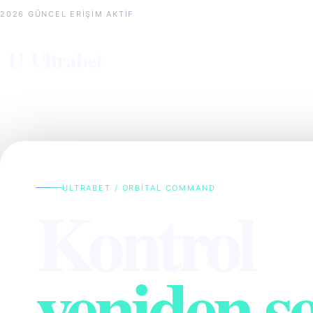
2026 GÜNCEL ERIŞIM AKTIF
Ultrabet
U
ULTRABET / ORBITAL COMMAND
Kontrol
yeniden s