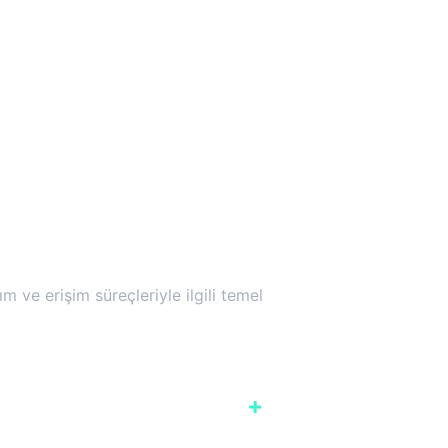
ım ve erişim süreçleriyle ilgili temel