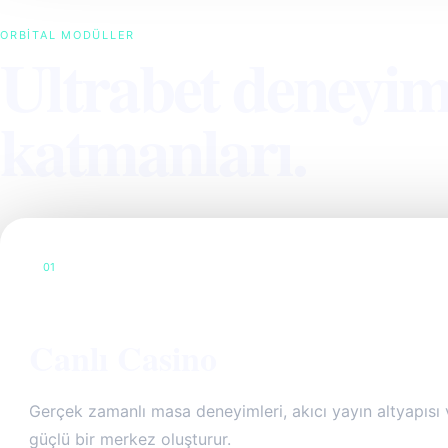
ORBITAL MODÜLLER
Ultrabet deneyim
katmanları.
01
Canlı Casino
Gerçek zamanlı masa deneyimleri, akıcı yayın altyapısı 
güçlü bir merkez oluşturur.