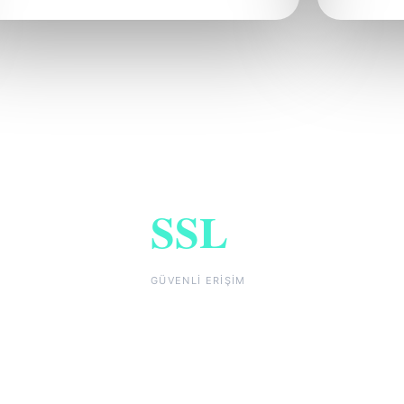
SSL
GÜVENLI ERIŞIM