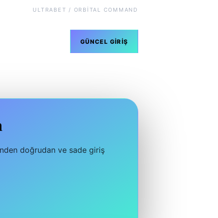
ULTRABET / ORBITAL COMMAND
GÜNCEL GIRIŞ
m
inden doğrudan ve sade giriş