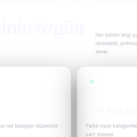
inin özgün
Her bölüm bilgi y
okunabilir, premiu
sunar.
02
Slot Koleks
ve net kategori düzeniyle
Farklı oyun kategoriler
kart sistemi.