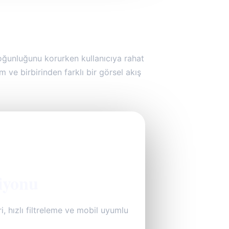
oğunluğunu korurken kullanıcıya rahat
m ve birbirinden farklı bir görsel akış
iyonu
i, hızlı filtreleme ve mobil uyumlu