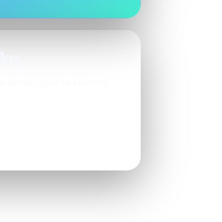
kış
 dengeli, güçlü ve kesintisiz