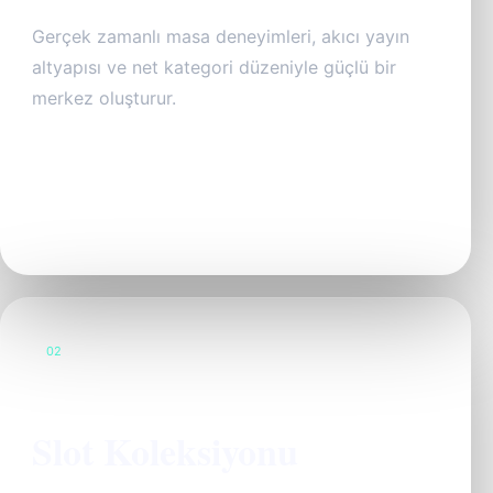
Gerçek zamanlı masa deneyimleri, akıcı yayın
altyapısı ve net kategori düzeniyle güçlü bir
merkez oluşturur.
02
Slot Koleksiyonu