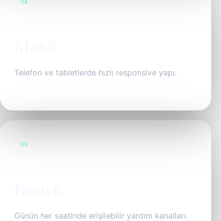
04
Mobil
Telefon ve tabletlerde hızlı responsive yapı.
05
Destek
Günün her saatinde erişilebilir yardım kanalları.