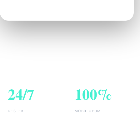
24/7
100%
DESTEK
MOBIL UYUM