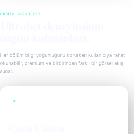
ORBITAL MODÜLLER
Ultrabet deneyiminin
özgün katmanları.
Her bölüm bilgi yoğunluğunu korurken kullanıcıya rahat
okunabilir, premium ve birbirinden farklı bir görsel akış
sunar.
01
Canlı Casino