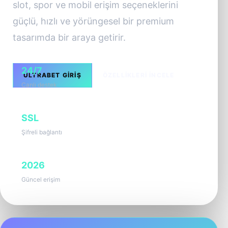
slot, spor ve mobil erişim seçeneklerini
güçlü, hızlı ve yörüngesel bir premium
tasarımda bir araya getirir.
24/7
ULTRABET GIRIŞ
ÖZELLIKLERI İNCELE
Canlı destek
SSL
Şifreli bağlantı
2026
Güncel erişim