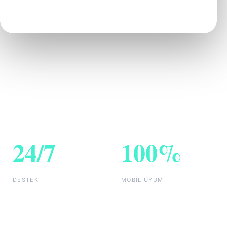
24/7
100%
DESTEK
MOBIL UYUM