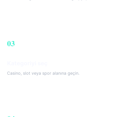
03
Kategoriyi seç
Casino, slot veya spor alanına geçin.