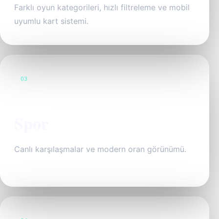
Farklı oyun kategorileri, hızlı filtreleme ve mobil
uyumlu kart sistemi.
03
Spor
Canlı karşılaşmalar ve modern oran görünümü.