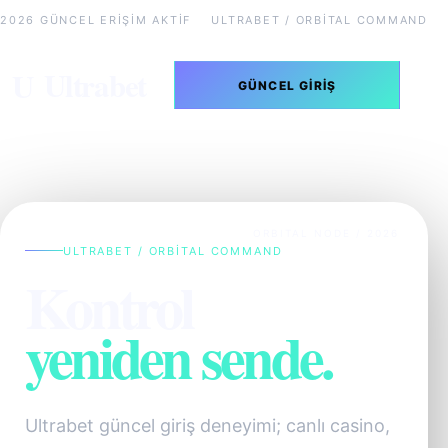
2026 GÜNCEL ERIŞIM AKTIF
ULTRABET / ORBITAL COMMAND
Ultrabet
U
GÜNCEL GIRIŞ
ULTRABET / ORBITAL COMMAND
Kontrol
yeniden sende.
Ultrabet güncel giriş deneyimi; canlı casino,