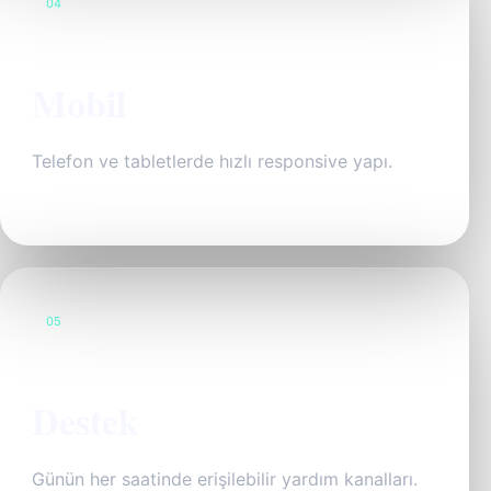
04
Mobil
Telefon ve tabletlerde hızlı responsive yapı.
05
Destek
Günün her saatinde erişilebilir yardım kanalları.