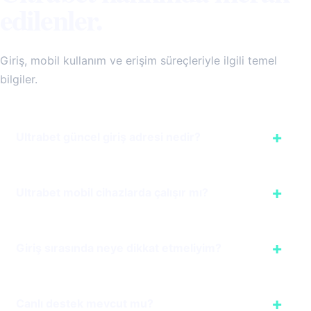
edilenler.
Giriş, mobil kullanım ve erişim süreçleriyle ilgili temel
bilgiler.
Ultrabet güncel giriş adresi nedir?
Ultrabet mobil cihazlarda çalışır mı?
Giriş sırasında neye dikkat etmeliyim?
Canlı destek mevcut mu?