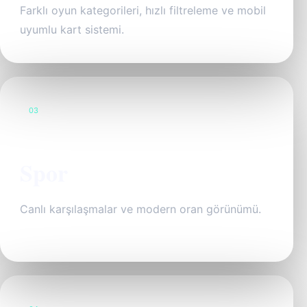
Farklı oyun kategorileri, hızlı filtreleme ve mobil
uyumlu kart sistemi.
03
Spor
Canlı karşılaşmalar ve modern oran görünümü.