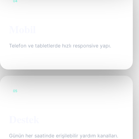
04
Mobil
Telefon ve tabletlerde hızlı responsive yapı.
05
Destek
Günün her saatinde erişilebilir yardım kanalları.