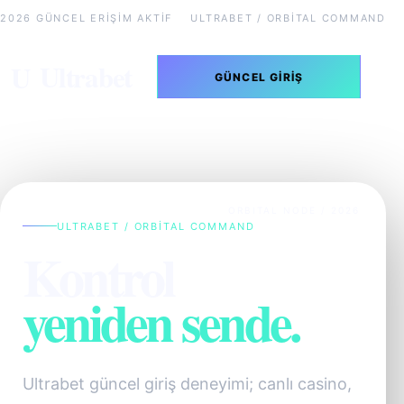
2026 GÜNCEL ERIŞIM AKTIF
ULTRABET / ORBITAL COMMAND
Ultrabet
U
GÜNCEL GIRIŞ
ULTRABET / ORBITAL COMMAND
Kontrol
yeniden sende.
Ultrabet güncel giriş deneyimi; canlı casino,