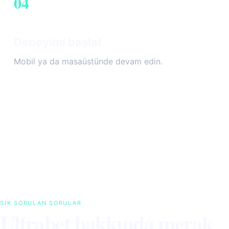
04
Deneyimi başlat
Mobil ya da masaüstünde devam edin.
SIK SORULAN SORULAR
Ultrabet hakkında merak