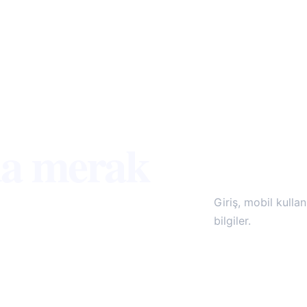
da merak
Giriş, mobil kullan
bilgiler.