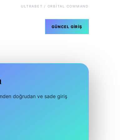
ULTRABET / ORBITAL COMMAND
GÜNCEL GIRIŞ
m
inden doğrudan ve sade giriş