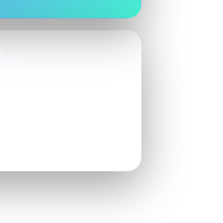
kış
 dengeli, güçlü ve kesintisiz