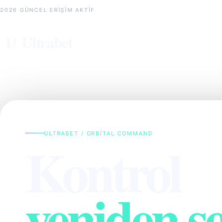
2026 GÜNCEL ERIŞIM AKTIF
Ultrabet
U
ULTRABET / ORBITAL COMMAND
Kontrol
yeniden s