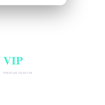
VIP
PREMIUM DENEYIM