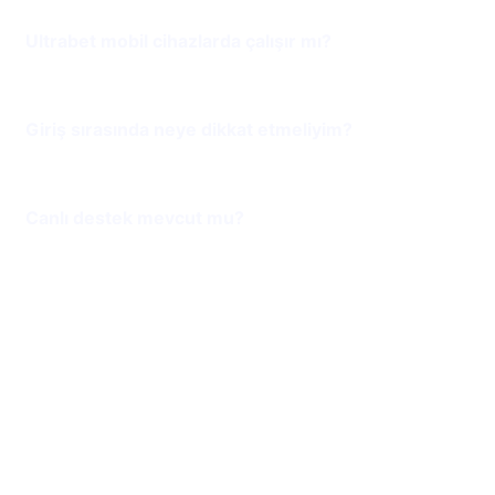
Ultrabet mobil cihazlarda çalışır mı?
Giriş sırasında neye dikkat etmeliyim?
Canlı destek mevcut mu?