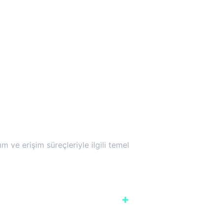
ım ve erişim süreçleriyle ilgili temel