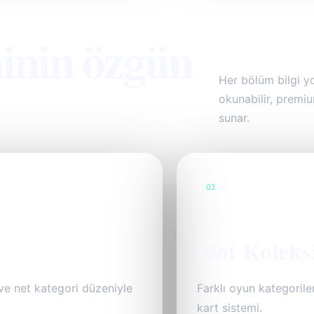
inin özgün
Her bölüm bilgi y
okunabilir, premiu
sunar.
02
Slot Koleks
ve net kategori düzeniyle
Farklı oyun kategoriler
kart sistemi.