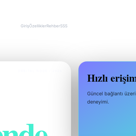
Giriş
Özellikler
Rehber
SSS
Hızlı erişi
Güncel bağlantı üzer
deneyimi.
ende.