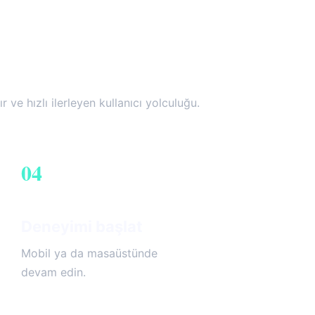
ır ve hızlı ilerleyen kullanıcı yolculuğu.
04
Deneyimi başlat
Mobil ya da masaüstünde
devam edin.