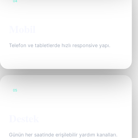
04
Mobil
Telefon ve tabletlerde hızlı responsive yapı.
05
Destek
Günün her saatinde erişilebilir yardım kanalları.