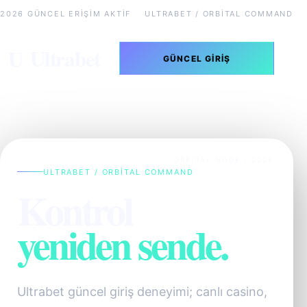
2026 GÜNCEL ERIŞIM AKTIF
ULTRABET / ORBITAL COMMAND
Ultrabet
U
GÜNCEL GIRIŞ
ULTRABET / ORBITAL COMMAND
Kontrol
yeniden sende.
Ultrabet güncel giriş deneyimi; canlı casino,