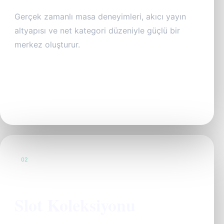
Gerçek zamanlı masa deneyimleri, akıcı yayın
altyapısı ve net kategori düzeniyle güçlü bir
merkez oluşturur.
02
Slot Koleksiyonu