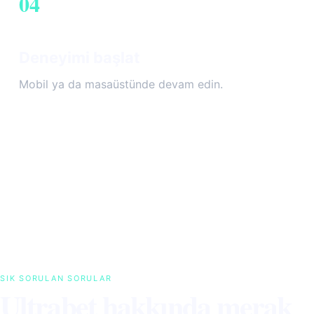
04
Deneyimi başlat
Mobil ya da masaüstünde devam edin.
SIK SORULAN SORULAR
Ultrabet hakkında merak