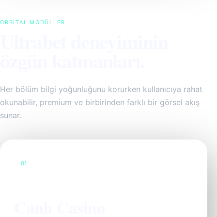
ORBITAL MODÜLLER
Ultrabet deneyiminin
özgün katmanları.
Her bölüm bilgi yoğunluğunu korurken kullanıcıya rahat
okunabilir, premium ve birbirinden farklı bir görsel akış
sunar.
01
Canlı Casino