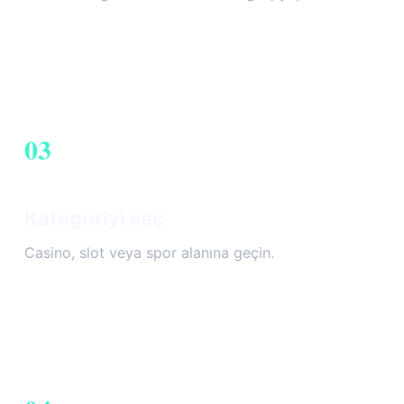
03
Kategoriyi seç
Casino, slot veya spor alanına geçin.