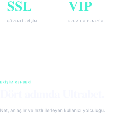
SSL
VIP
GÜVENLI ERIŞIM
PREMIUM DENEYIM
ERIŞIM REHBERI
Dört adımda Ultrabet.
Net, anlaşılır ve hızlı ilerleyen kullanıcı yolculuğu.