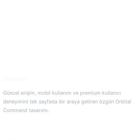
Ultrabet
Güncel erişim, mobil kullanım ve premium kullanıcı
deneyimini tek sayfada bir araya getiren özgün Orbital
Command tasarımı.