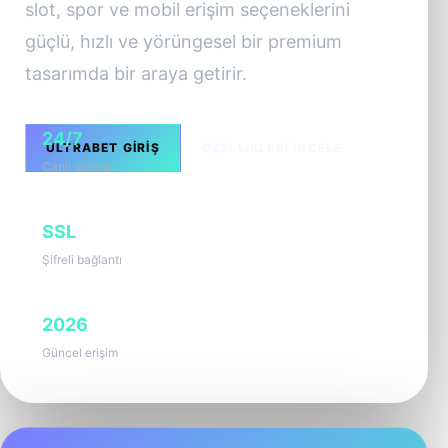
slot, spor ve mobil erişim seçeneklerini
güçlü, hızlı ve yörüngesel bir premium
tasarımda bir araya getirir.
24/7
ULTRABET GIRIŞ
ÖZELLIKLERI İNCELE
Canlı destek
SSL
Şifreli bağlantı
2026
Güncel erişim