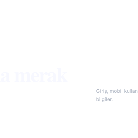
da merak
Giriş, mobil kullan
bilgiler.