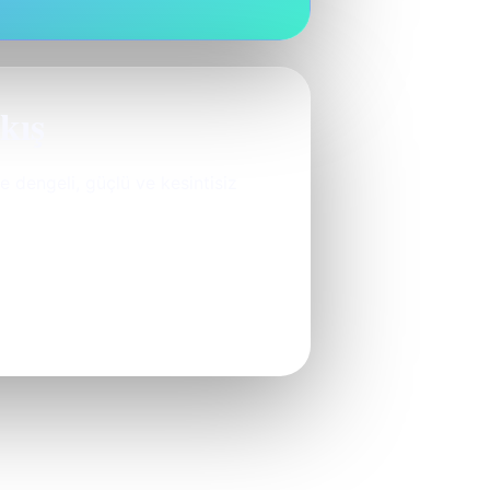
kış
 dengeli, güçlü ve kesintisiz