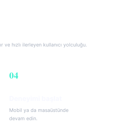
ır ve hızlı ilerleyen kullanıcı yolculuğu.
04
Deneyimi başlat
Mobil ya da masaüstünde
devam edin.