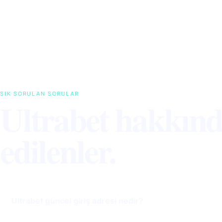
SIK SORULAN SORULAR
Ultrabet hakkın
edilenler.
Ultrabet güncel giriş adresi nedir?