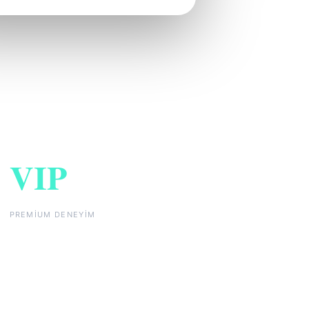
VIP
PREMIUM DENEYIM