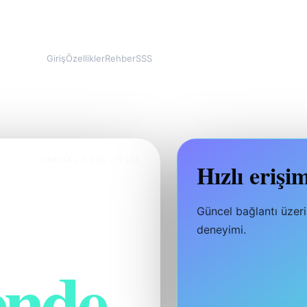
Giriş
Özellikler
Rehber
SSS
Hızlı erişi
Güncel bağlantı üzer
deneyimi.
ende.