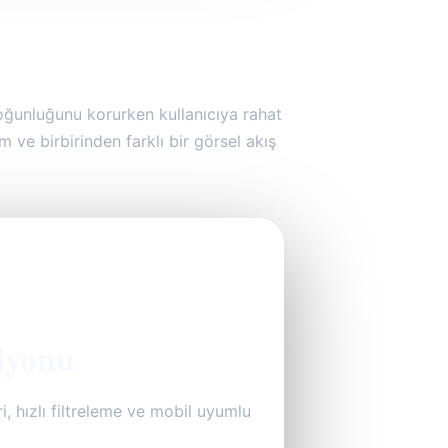
oğunluğunu korurken kullanıcıya rahat
m ve birbirinden farklı bir görsel akış
iyonu
i, hızlı filtreleme ve mobil uyumlu