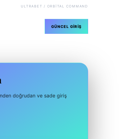
ULTRABET / ORBITAL COMMAND
GÜNCEL GIRIŞ
m
inden doğrudan ve sade giriş