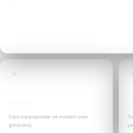
03
Spor
M
Canlı karşılaşmalar ve modern oran
Te
görünümü.
ya