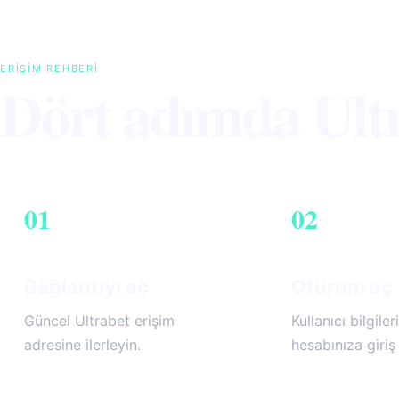
ERIŞIM REHBERI
Dört adımda Ultr
01
02
Bağlantıyı aç
Oturum aç
Güncel Ultrabet erişim
Kullanıcı bilgiler
adresine ilerleyin.
hesabınıza giriş