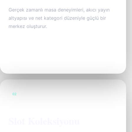
Gerçek zamanlı masa deneyimleri, akıcı yayın
altyapısı ve net kategori düzeniyle güçlü bir
merkez oluşturur.
02
Slot Koleksiyonu