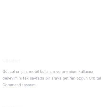
Ultrabet
Güncel erişim, mobil kullanım ve premium kullanıcı
deneyimini tek sayfada bir araya getiren özgün Orbital
Command tasarımı.