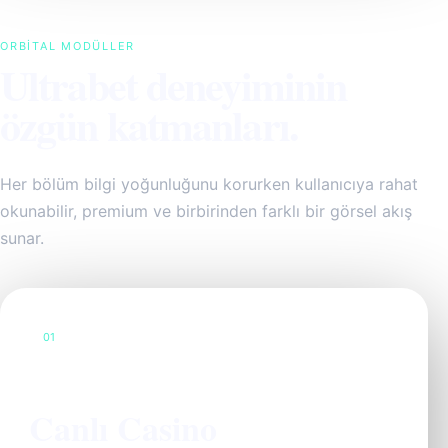
ORBITAL MODÜLLER
Ultrabet deneyiminin
özgün katmanları.
Her bölüm bilgi yoğunluğunu korurken kullanıcıya rahat
okunabilir, premium ve birbirinden farklı bir görsel akış
sunar.
01
Canlı Casino