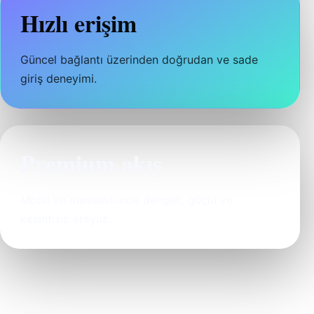
Hızlı erişim
Güncel bağlantı üzerinden doğrudan ve sade
giriş deneyimi.
Premium akış
Mobil ve masaüstünde dengeli, güçlü ve
kesintisiz arayüz.