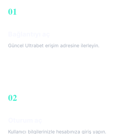
01
Bağlantıyı aç
Güncel Ultrabet erişim adresine ilerleyin.
02
Oturum aç
Kullanıcı bilgilerinizle hesabınıza giriş yapın.