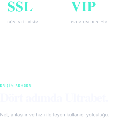
SSL
VIP
GÜVENLI ERIŞIM
PREMIUM DENEYIM
ERIŞIM REHBERI
Dört adımda Ultrabet.
Net, anlaşılır ve hızlı ilerleyen kullanıcı yolculuğu.