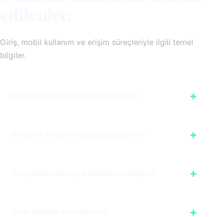
edilenler.
Giriş, mobil kullanım ve erişim süreçleriyle ilgili temel
bilgiler.
Ultrabet güncel giriş adresi nedir?
Ultrabet mobil cihazlarda çalışır mı?
Giriş sırasında neye dikkat etmeliyim?
Canlı destek mevcut mu?