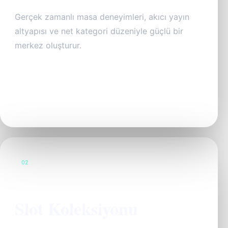
Gerçek zamanlı masa deneyimleri, akıcı yayın
altyapısı ve net kategori düzeniyle güçlü bir
merkez oluşturur.
02
Slot Koleksiyonu