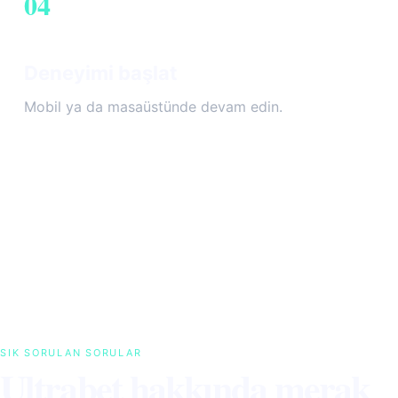
04
Deneyimi başlat
Mobil ya da masaüstünde devam edin.
SIK SORULAN SORULAR
Ultrabet hakkında merak