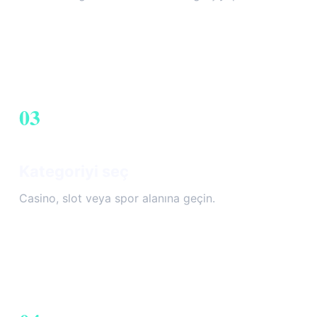
03
Kategoriyi seç
Casino, slot veya spor alanına geçin.