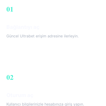
01
Bağlantıyı aç
Güncel Ultrabet erişim adresine ilerleyin.
02
Oturum aç
Kullanıcı bilgilerinizle hesabınıza giriş yapın.