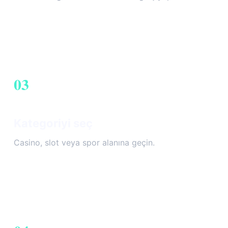
03
Kategoriyi seç
Casino, slot veya spor alanına geçin.