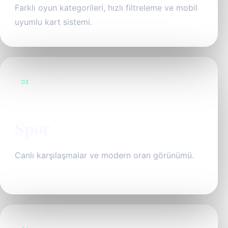
Farklı oyun kategorileri, hızlı filtreleme ve mobil
uyumlu kart sistemi.
03
Spor
Canlı karşılaşmalar ve modern oran görünümü.