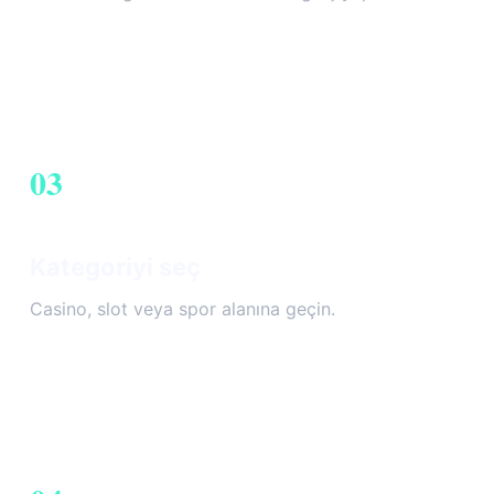
03
Kategoriyi seç
Casino, slot veya spor alanına geçin.