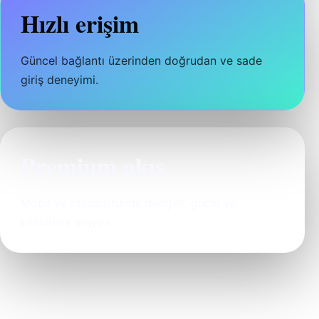
Hızlı erişim
Güncel bağlantı üzerinden doğrudan ve sade
giriş deneyimi.
Premium akış
Mobil ve masaüstünde dengeli, güçlü ve
kesintisiz arayüz.