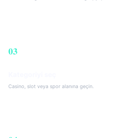
03
Kategoriyi seç
Casino, slot veya spor alanına geçin.