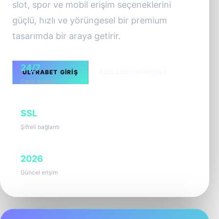
slot, spor ve mobil erişim seçeneklerini
güçlü, hızlı ve yörüngesel bir premium
tasarımda bir araya getirir.
24/7
ULTRABET GIRIŞ
ÖZELLIKLERI İNCELE
Canlı destek
SSL
Şifreli bağlantı
2026
Güncel erişim