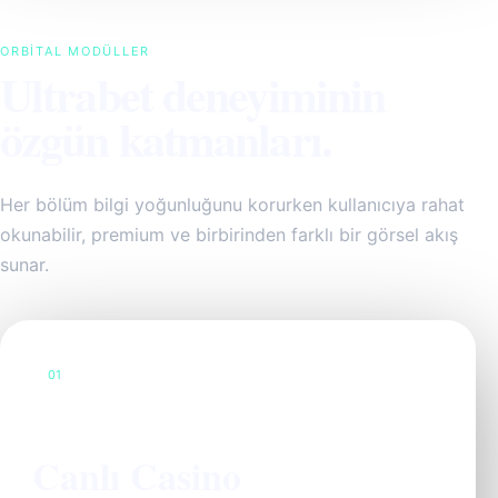
ORBITAL MODÜLLER
Ultrabet deneyiminin
özgün katmanları.
Her bölüm bilgi yoğunluğunu korurken kullanıcıya rahat
okunabilir, premium ve birbirinden farklı bir görsel akış
sunar.
01
Canlı Casino