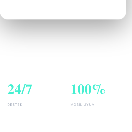
24/7
100%
DESTEK
MOBIL UYUM