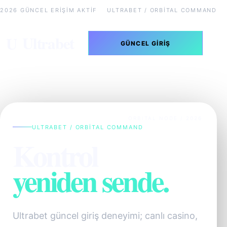
2026 GÜNCEL ERIŞIM AKTIF
ULTRABET / ORBITAL COMMAND
Ultrabet
U
GÜNCEL GIRIŞ
ULTRABET / ORBITAL COMMAND
Kontrol
yeniden sende.
Ultrabet güncel giriş deneyimi; canlı casino,