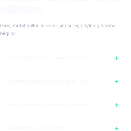
edilenler.
Giriş, mobil kullanım ve erişim süreçleriyle ilgili temel
bilgiler.
Ultrabet güncel giriş adresi nedir?
Ultrabet mobil cihazlarda çalışır mı?
Giriş sırasında neye dikkat etmeliyim?
Canlı destek mevcut mu?