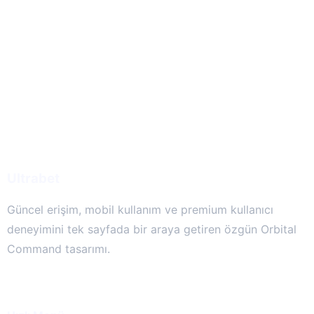
Ultrabet
Güncel erişim, mobil kullanım ve premium kullanıcı
deneyimini tek sayfada bir araya getiren özgün Orbital
Command tasarımı.