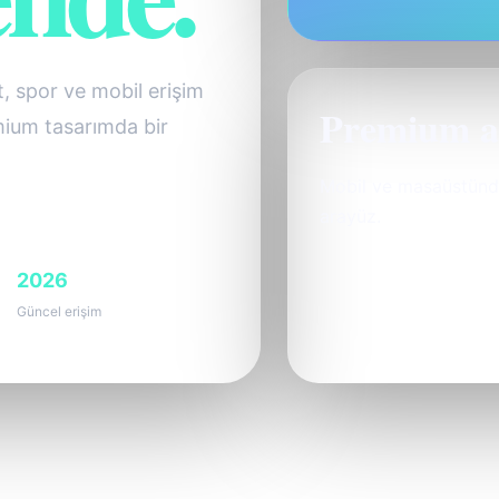
t, spor ve mobil erişim
Premium a
emium tasarımda bir
Mobil ve masaüstünde
arayüz.
2026
Güncel erişim