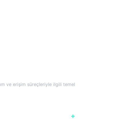
ım ve erişim süreçleriyle ilgili temel