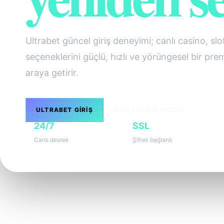
Ultrabet güncel giriş deneyimi; canlı casino, slo
seçeneklerini güçlü, hızlı ve yörüngesel bir pr
araya getirir.
ULTRABET GIRIŞ
ÖZELLIKLERI İNCELE
24/7
SSL
Canlı destek
Şifreli bağlantı