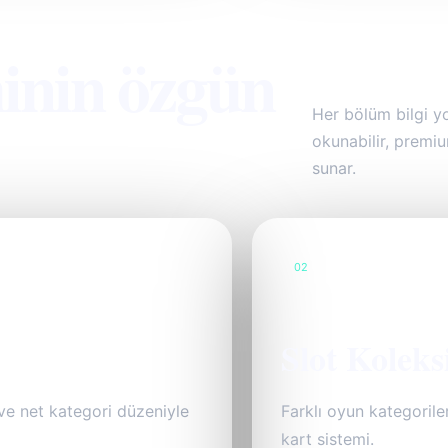
inin özgün
Her bölüm bilgi y
okunabilir, premiu
sunar.
02
Slot Koleks
ve net kategori düzeniyle
Farklı oyun kategoriler
kart sistemi.