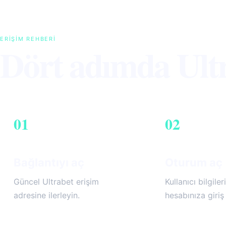
ERIŞIM REHBERI
Dört adımda Ultr
01
02
Bağlantıyı aç
Oturum aç
Güncel Ultrabet erişim
Kullanıcı bilgiler
adresine ilerleyin.
hesabınıza giriş