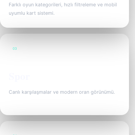
Farklı oyun kategorileri, hızlı filtreleme ve mobil
uyumlu kart sistemi.
03
Spor
Canlı karşılaşmalar ve modern oran görünümü.