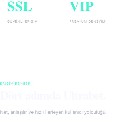
SSL
VIP
GÜVENLI ERIŞIM
PREMIUM DENEYIM
ERIŞIM REHBERI
Dört adımda Ultrabet.
Net, anlaşılır ve hızlı ilerleyen kullanıcı yolculuğu.