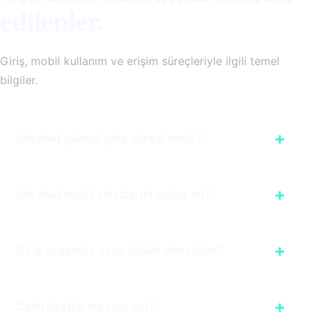
edilenler.
Giriş, mobil kullanım ve erişim süreçleriyle ilgili temel
bilgiler.
Ultrabet güncel giriş adresi nedir?
Ultrabet mobil cihazlarda çalışır mı?
Giriş sırasında neye dikkat etmeliyim?
Canlı destek mevcut mu?