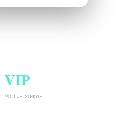
VIP
PREMIUM DENEYIM