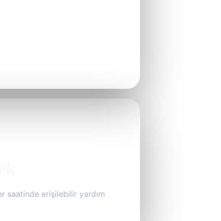
ek
 saatinde erişilebilir yardım