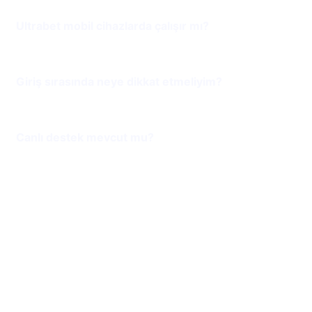
Ultrabet mobil cihazlarda çalışır mı?
Giriş sırasında neye dikkat etmeliyim?
Canlı destek mevcut mu?