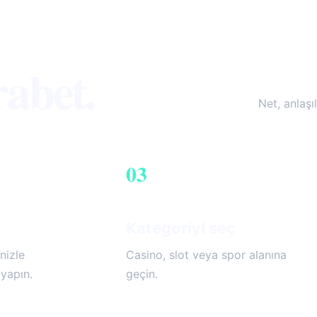
abet.
Net, anlaşıl
03
Kategoriyi seç
inizle
Casino, slot veya spor alanına
 yapın.
geçin.