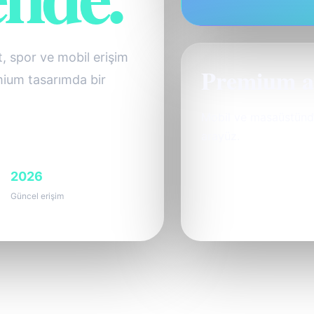
t, spor ve mobil erişim
Premium a
emium tasarımda bir
Mobil ve masaüstünde
arayüz.
2026
Güncel erişim