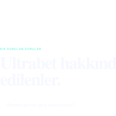
SIK SORULAN SORULAR
Ultrabet hakkın
edilenler.
Ultrabet güncel giriş adresi nedir?