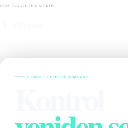
2026 GÜNCEL ERIŞIM AKTIF
Ultrabet
U
ULTRABET / ORBITAL COMMAND
Kontrol
yeniden s