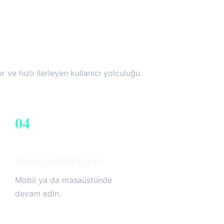
ır ve hızlı ilerleyen kullanıcı yolculuğu.
04
Deneyimi başlat
Mobil ya da masaüstünde
devam edin.