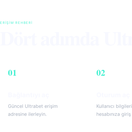
ERIŞIM REHBERI
Dört adımda Ultr
01
02
Bağlantıyı aç
Oturum aç
Güncel Ultrabet erişim
Kullanıcı bilgiler
adresine ilerleyin.
hesabınıza giriş