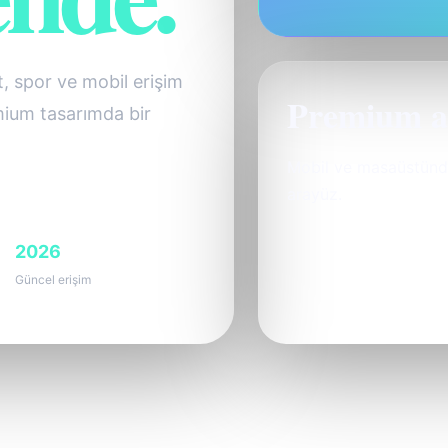
t, spor ve mobil erişim
Premium a
emium tasarımda bir
Mobil ve masaüstünde
arayüz.
2026
Güncel erişim