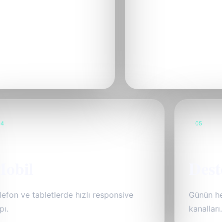
04
05
obil
Dest
lefon ve tabletlerde hızlı responsive
Günün her
pı.
kanalları.