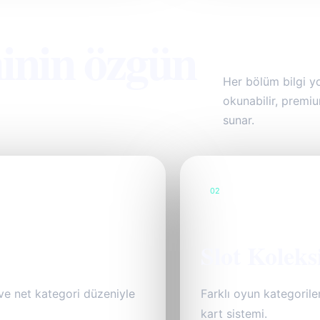
inin özgün
Her bölüm bilgi y
okunabilir, premiu
sunar.
02
Slot Koleks
ve net kategori düzeniyle
Farklı oyun kategoriler
kart sistemi.