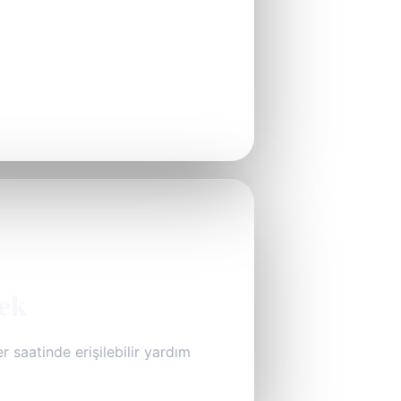
ek
 saatinde erişilebilir yardım