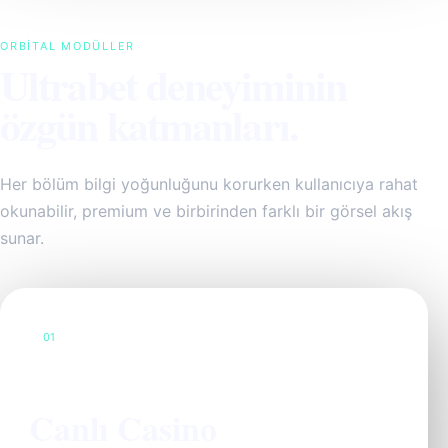
ORBITAL MODÜLLER
Ultrabet deneyiminin
özgün katmanları.
Her bölüm bilgi yoğunluğunu korurken kullanıcıya rahat
okunabilir, premium ve birbirinden farklı bir görsel akış
sunar.
01
Canlı Casino