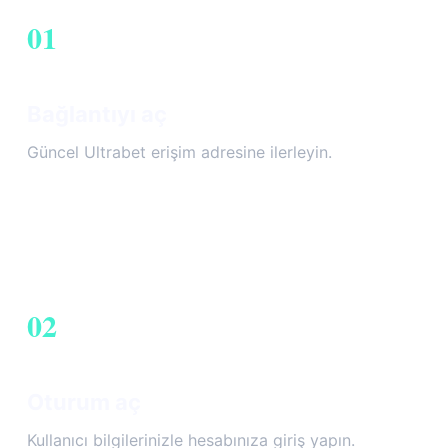
01
Bağlantıyı aç
Güncel Ultrabet erişim adresine ilerleyin.
02
Oturum aç
Kullanıcı bilgilerinizle hesabınıza giriş yapın.