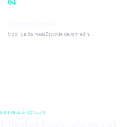
04
Deneyimi başlat
Mobil ya da masaüstünde devam edin.
SIK SORULAN SORULAR
Ultrabet hakkında merak