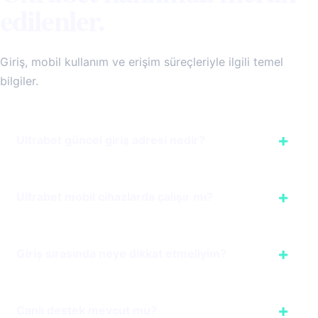
edilenler.
Giriş, mobil kullanım ve erişim süreçleriyle ilgili temel
bilgiler.
Ultrabet güncel giriş adresi nedir?
Ultrabet mobil cihazlarda çalışır mı?
Giriş sırasında neye dikkat etmeliyim?
Canlı destek mevcut mu?