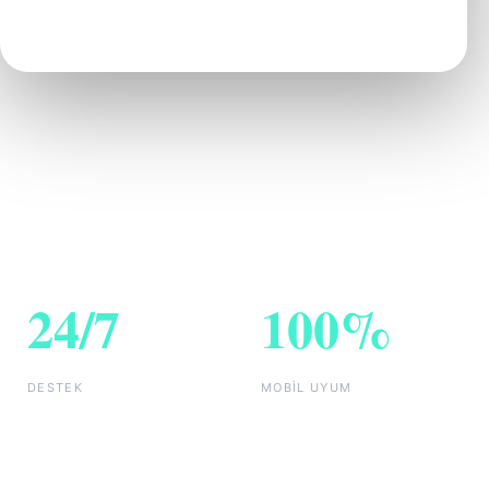
24/7
100%
DESTEK
MOBIL UYUM