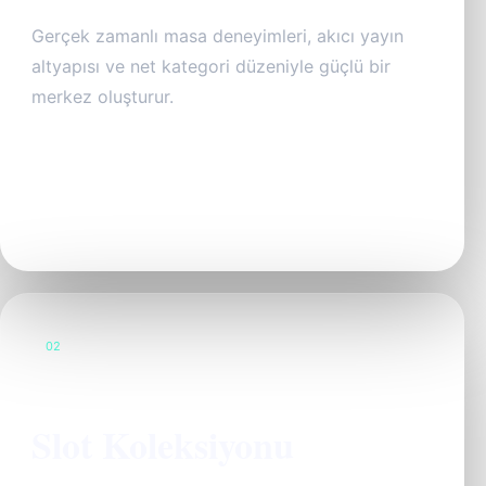
Gerçek zamanlı masa deneyimleri, akıcı yayın
altyapısı ve net kategori düzeniyle güçlü bir
merkez oluşturur.
02
Slot Koleksiyonu