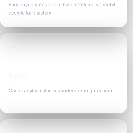
Farklı oyun kategorileri, hızlı filtreleme ve mobil
uyumlu kart sistemi.
03
Spor
Canlı karşılaşmalar ve modern oran görünümü.