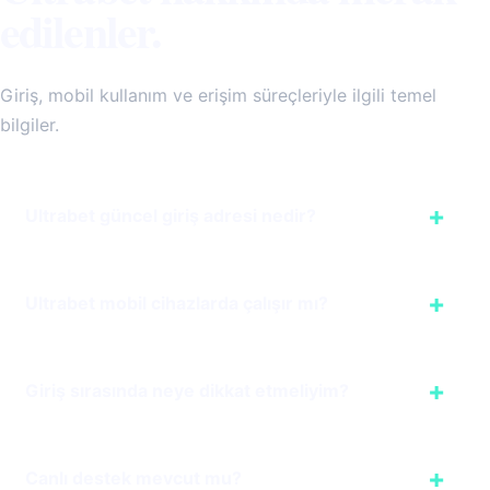
edilenler.
Giriş, mobil kullanım ve erişim süreçleriyle ilgili temel
bilgiler.
Ultrabet güncel giriş adresi nedir?
Ultrabet mobil cihazlarda çalışır mı?
Giriş sırasında neye dikkat etmeliyim?
Canlı destek mevcut mu?