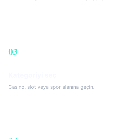
03
Kategoriyi seç
Casino, slot veya spor alanına geçin.