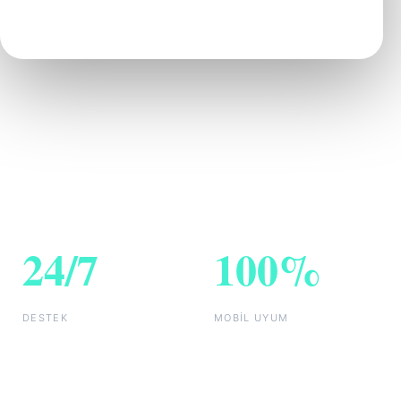
24/7
100%
DESTEK
MOBIL UYUM