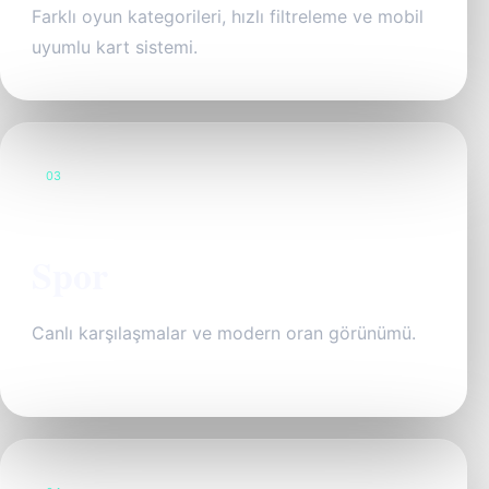
Farklı oyun kategorileri, hızlı filtreleme ve mobil
uyumlu kart sistemi.
03
Spor
Canlı karşılaşmalar ve modern oran görünümü.