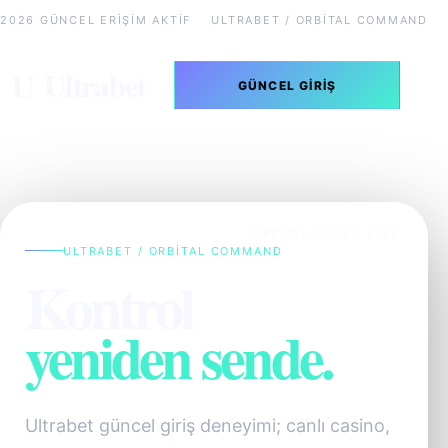
2026 GÜNCEL ERIŞIM AKTIF
ULTRABET / ORBITAL COMMAND
Ultrabet
U
GÜNCEL GIRIŞ
ULTRABET / ORBITAL COMMAND
Kontrol
yeniden sende.
Ultrabet güncel giriş deneyimi; canlı casino,