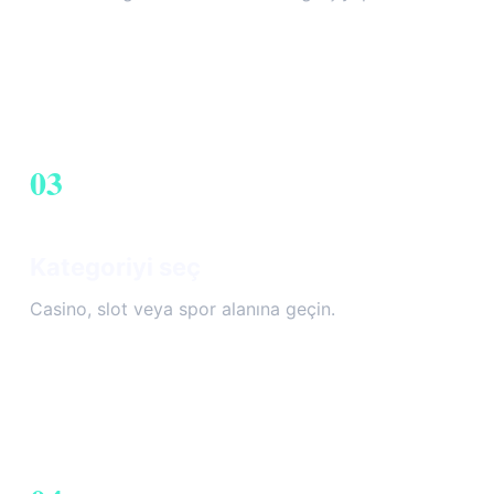
03
Kategoriyi seç
Casino, slot veya spor alanına geçin.