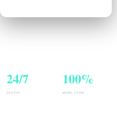
24/7
100%
DESTEK
MOBIL UYUM