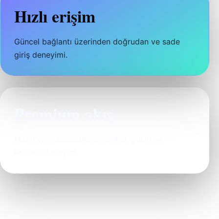
Hızlı erişim
Güncel bağlantı üzerinden doğrudan ve sade
giriş deneyimi.
Premium akış
Mobil ve masaüstünde dengeli, güçlü ve
kesintisiz arayüz.