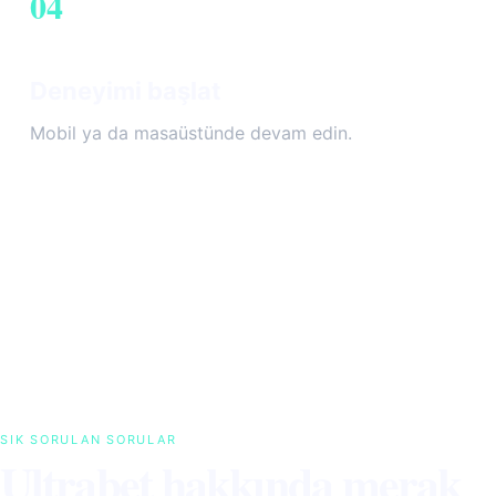
04
Deneyimi başlat
Mobil ya da masaüstünde devam edin.
SIK SORULAN SORULAR
Ultrabet hakkında merak