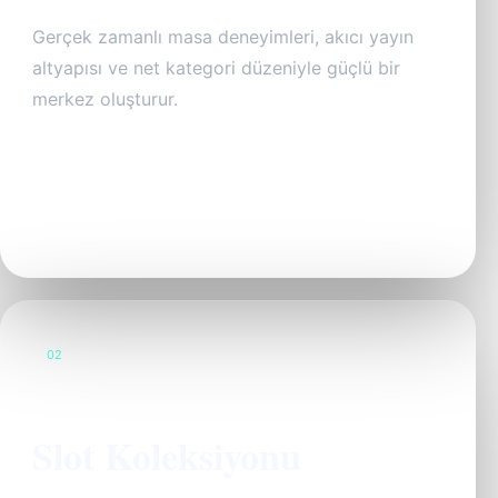
Gerçek zamanlı masa deneyimleri, akıcı yayın
altyapısı ve net kategori düzeniyle güçlü bir
merkez oluşturur.
02
Slot Koleksiyonu