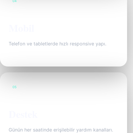
04
Mobil
Telefon ve tabletlerde hızlı responsive yapı.
05
Destek
Günün her saatinde erişilebilir yardım kanalları.