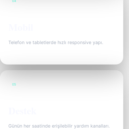
04
Mobil
Telefon ve tabletlerde hızlı responsive yapı.
05
Destek
Günün her saatinde erişilebilir yardım kanalları.