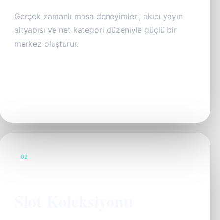
Gerçek zamanlı masa deneyimleri, akıcı yayın
altyapısı ve net kategori düzeniyle güçlü bir
merkez oluşturur.
02
Slot Koleksiyonu