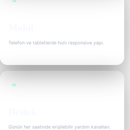
04
Mobil
Telefon ve tabletlerde hızlı responsive yapı.
05
Destek
Günün her saatinde erişilebilir yardım kanalları.