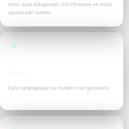
Farklı oyun kategorileri, hızlı filtreleme ve mobil
uyumlu kart sistemi.
03
Spor
Canlı karşılaşmalar ve modern oran görünümü.