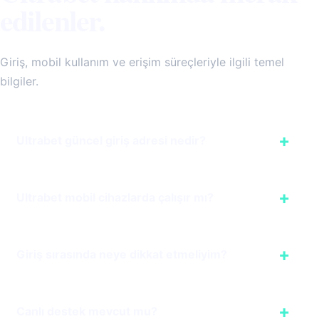
edilenler.
Giriş, mobil kullanım ve erişim süreçleriyle ilgili temel
bilgiler.
Ultrabet güncel giriş adresi nedir?
Ultrabet mobil cihazlarda çalışır mı?
Giriş sırasında neye dikkat etmeliyim?
Canlı destek mevcut mu?