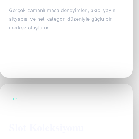
Gerçek zamanlı masa deneyimleri, akıcı yayın
altyapısı ve net kategori düzeniyle güçlü bir
merkez oluşturur.
02
Slot Koleksiyonu