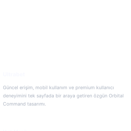
Ultrabet
Güncel erişim, mobil kullanım ve premium kullanıcı
deneyimini tek sayfada bir araya getiren özgün Orbital
Command tasarımı.