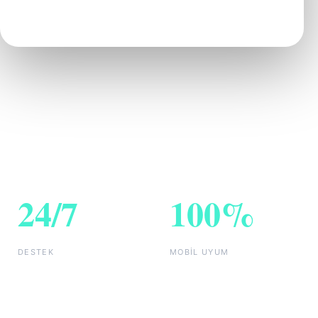
24/7
100%
DESTEK
MOBIL UYUM