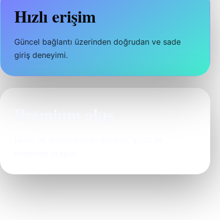
Hızlı erişim
Güncel bağlantı üzerinden doğrudan ve sade
giriş deneyimi.
Premium akış
Mobil ve masaüstünde dengeli, güçlü ve
kesintisiz arayüz.