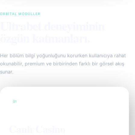
ORBITAL MODÜLLER
Ultrabet deneyiminin
özgün katmanları.
Her bölüm bilgi yoğunluğunu korurken kullanıcıya rahat
okunabilir, premium ve birbirinden farklı bir görsel akış
sunar.
01
Canlı Casino