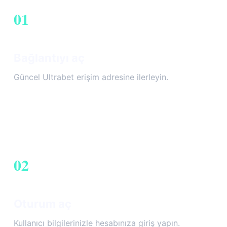
01
Bağlantıyı aç
Güncel Ultrabet erişim adresine ilerleyin.
02
Oturum aç
Kullanıcı bilgilerinizle hesabınıza giriş yapın.