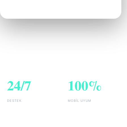
24/7
100%
DESTEK
MOBIL UYUM