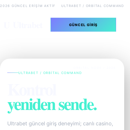
2026 GÜNCEL ERIŞIM AKTIF
ULTRABET / ORBITAL COMMAND
Ultrabet
U
GÜNCEL GIRIŞ
ULTRABET / ORBITAL COMMAND
Kontrol
yeniden sende.
Ultrabet güncel giriş deneyimi; canlı casino,