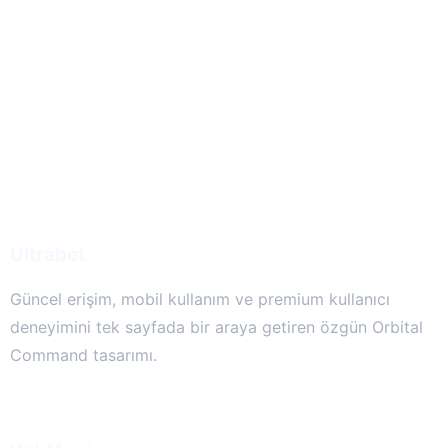
Ultrabet
Güncel erişim, mobil kullanım ve premium kullanıcı
deneyimini tek sayfada bir araya getiren özgün Orbital
Command tasarımı.