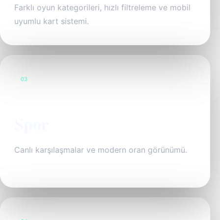
Farklı oyun kategorileri, hızlı filtreleme ve mobil
uyumlu kart sistemi.
03
Spor
Canlı karşılaşmalar ve modern oran görünümü.