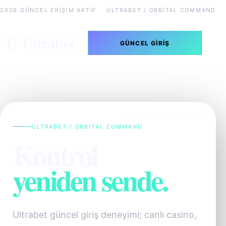
2026 GÜNCEL ERIŞIM AKTIF
ULTRABET / ORBITAL COMMAND
Ultrabet
U
GÜNCEL GIRIŞ
ULTRABET / ORBITAL COMMAND
Kontrol
yeniden sende.
Ultrabet güncel giriş deneyimi; canlı casino,