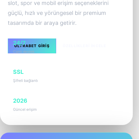
slot, spor ve mobil erişim seçeneklerini
güçlü, hızlı ve yörüngesel bir premium
tasarımda bir araya getirir.
24/7
ULTRABET GIRIŞ
ÖZELLIKLERI İNCELE
Canlı destek
SSL
Şifreli bağlantı
2026
Güncel erişim