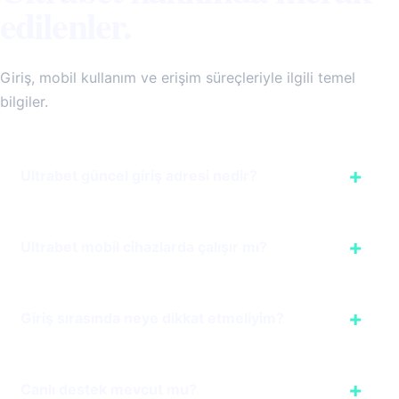
edilenler.
Giriş, mobil kullanım ve erişim süreçleriyle ilgili temel
bilgiler.
Ultrabet güncel giriş adresi nedir?
Ultrabet mobil cihazlarda çalışır mı?
Giriş sırasında neye dikkat etmeliyim?
Canlı destek mevcut mu?