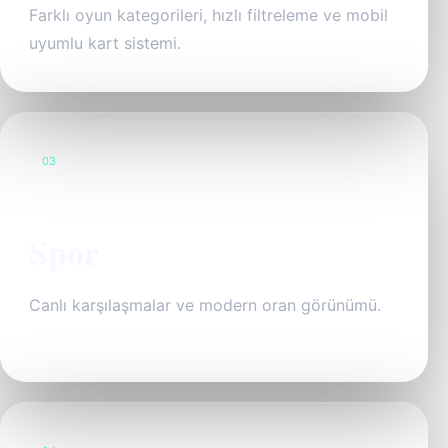
Farklı oyun kategorileri, hızlı filtreleme ve mobil
uyumlu kart sistemi.
03
Spor
Canlı karşılaşmalar ve modern oran görünümü.