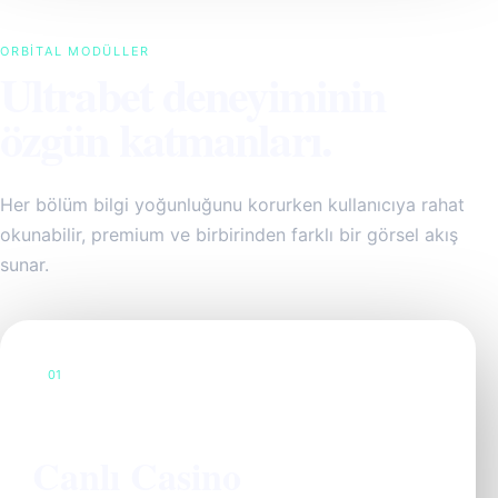
ORBITAL MODÜLLER
Ultrabet deneyiminin
özgün katmanları.
Her bölüm bilgi yoğunluğunu korurken kullanıcıya rahat
okunabilir, premium ve birbirinden farklı bir görsel akış
sunar.
01
Canlı Casino