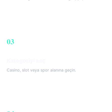
03
Kategoriyi seç
Casino, slot veya spor alanına geçin.