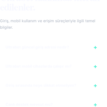
edilenler.
Giriş, mobil kullanım ve erişim süreçleriyle ilgili temel
bilgiler.
Ultrabet güncel giriş adresi nedir?
Ultrabet mobil cihazlarda çalışır mı?
Giriş sırasında neye dikkat etmeliyim?
Canlı destek mevcut mu?