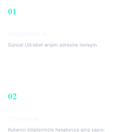
01
Bağlantıyı aç
Güncel Ultrabet erişim adresine ilerleyin.
02
Oturum aç
Kullanıcı bilgilerinizle hesabınıza giriş yapın.