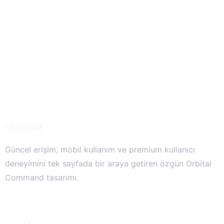
Ultrabet
Güncel erişim, mobil kullanım ve premium kullanıcı
deneyimini tek sayfada bir araya getiren özgün Orbital
Command tasarımı.