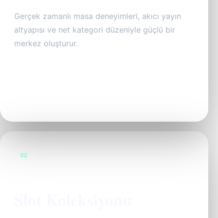
Gerçek zamanlı masa deneyimleri, akıcı yayın
altyapısı ve net kategori düzeniyle güçlü bir
merkez oluşturur.
02
Slot Koleksiyonu