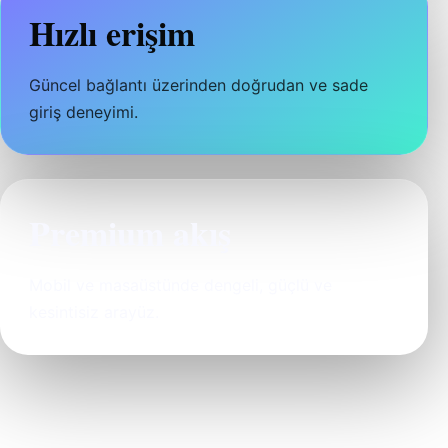
Hızlı erişim
Güncel bağlantı üzerinden doğrudan ve sade
giriş deneyimi.
Premium akış
Mobil ve masaüstünde dengeli, güçlü ve
kesintisiz arayüz.