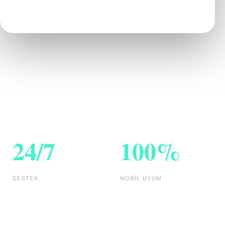
24/7
100%
DESTEK
MOBIL UYUM