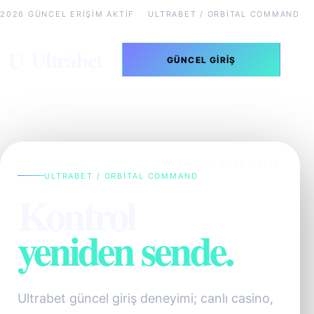
2026 GÜNCEL ERIŞIM AKTIF
ULTRABET / ORBITAL COMMAND
Ultrabet
U
GÜNCEL GIRIŞ
ULTRABET / ORBITAL COMMAND
Kontrol
yeniden sende.
Ultrabet güncel giriş deneyimi; canlı casino,