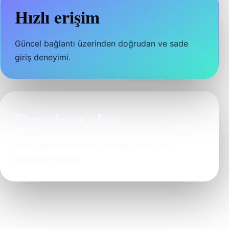
Hızlı erişim
Güncel bağlantı üzerinden doğrudan ve sade
giriş deneyimi.
Premium akış
Mobil ve masaüstünde dengeli, güçlü ve
kesintisiz arayüz.