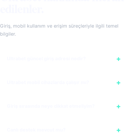
edilenler.
Giriş, mobil kullanım ve erişim süreçleriyle ilgili temel
bilgiler.
Ultrabet güncel giriş adresi nedir?
Ultrabet mobil cihazlarda çalışır mı?
Giriş sırasında neye dikkat etmeliyim?
Canlı destek mevcut mu?