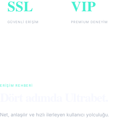
SSL
VIP
GÜVENLI ERIŞIM
PREMIUM DENEYIM
ERIŞIM REHBERI
Dört adımda Ultrabet.
Net, anlaşılır ve hızlı ilerleyen kullanıcı yolculuğu.