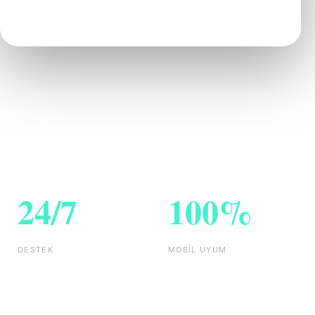
24/7
100%
DESTEK
MOBIL UYUM