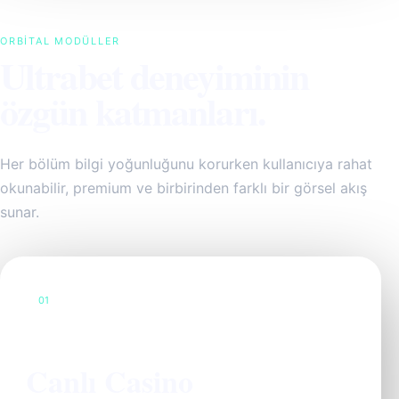
ORBITAL MODÜLLER
Ultrabet deneyiminin
özgün katmanları.
Her bölüm bilgi yoğunluğunu korurken kullanıcıya rahat
okunabilir, premium ve birbirinden farklı bir görsel akış
sunar.
01
Canlı Casino