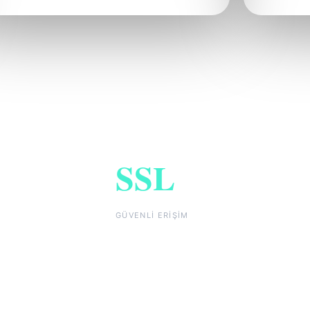
SSL
GÜVENLI ERIŞIM