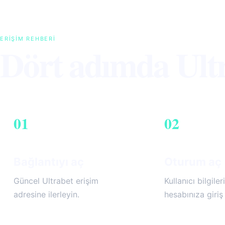
ERIŞIM REHBERI
Dört adımda Ultr
01
02
Bağlantıyı aç
Oturum aç
Güncel Ultrabet erişim
Kullanıcı bilgiler
adresine ilerleyin.
hesabınıza giriş