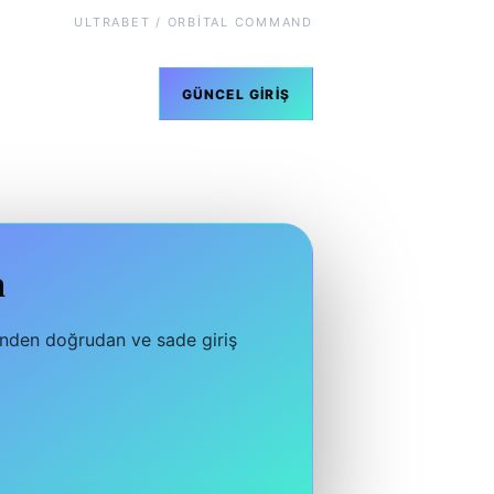
ULTRABET / ORBITAL COMMAND
GÜNCEL GIRIŞ
m
inden doğrudan ve sade giriş