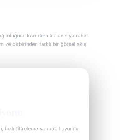
oğunluğunu korurken kullanıcıya rahat
m ve birbirinden farklı bir görsel akış
iyonu
i, hızlı filtreleme ve mobil uyumlu