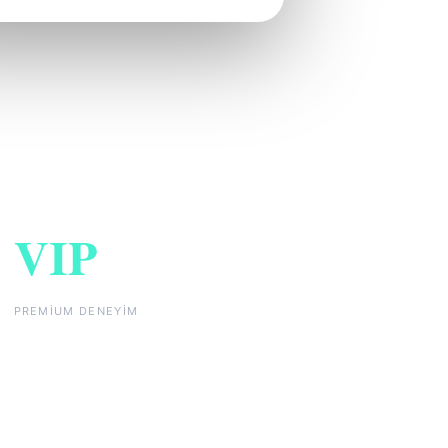
VIP
PREMIUM DENEYIM