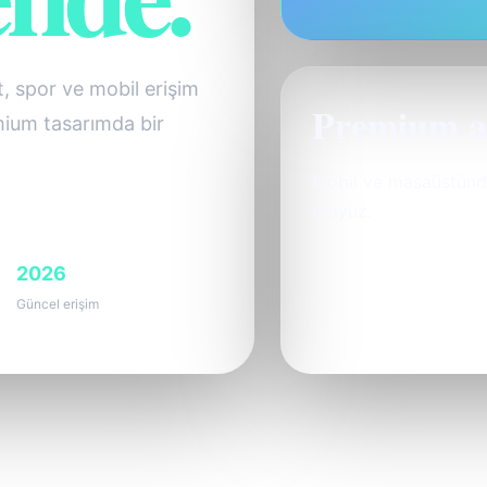
t, spor ve mobil erişim
Premium a
emium tasarımda bir
Mobil ve masaüstünde
arayüz.
2026
Güncel erişim