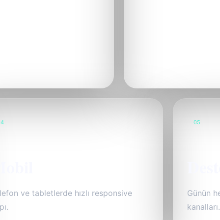
04
05
obil
Dest
lefon ve tabletlerde hızlı responsive
Günün her
pı.
kanalları.