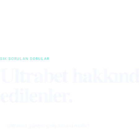
SIK SORULAN SORULAR
Ultrabet hakkın
edilenler.
Ultrabet güncel giriş adresi nedir?