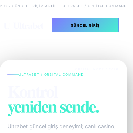
2026 GÜNCEL ERIŞIM AKTIF
ULTRABET / ORBITAL COMMAND
Ultrabet
U
GÜNCEL GIRIŞ
ULTRABET / ORBITAL COMMAND
Kontrol
yeniden sende.
Ultrabet güncel giriş deneyimi; canlı casino,