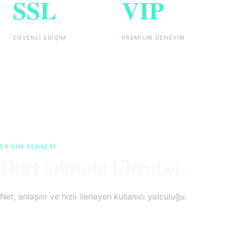
SSL
VIP
GÜVENLI ERIŞIM
PREMIUM DENEYIM
ERIŞIM REHBERI
Dört adımda Ultrabet.
Net, anlaşılır ve hızlı ilerleyen kullanıcı yolculuğu.