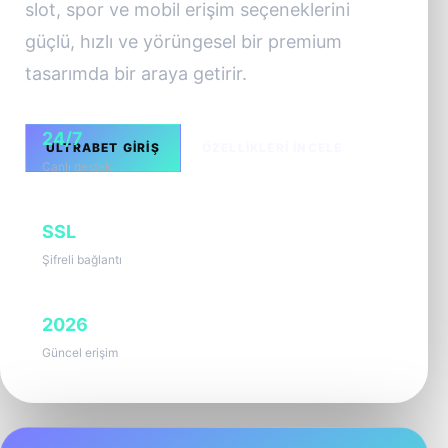
slot, spor ve mobil erişim seçeneklerini
güçlü, hızlı ve yörüngesel bir premium
tasarımda bir araya getirir.
24/7
ULTRABET GIRIŞ
ÖZELLIKLERI İNCELE
Canlı destek
SSL
Şifreli bağlantı
2026
Güncel erişim