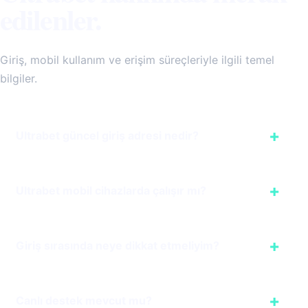
edilenler.
Giriş, mobil kullanım ve erişim süreçleriyle ilgili temel
bilgiler.
Ultrabet güncel giriş adresi nedir?
Ultrabet mobil cihazlarda çalışır mı?
Giriş sırasında neye dikkat etmeliyim?
Canlı destek mevcut mu?