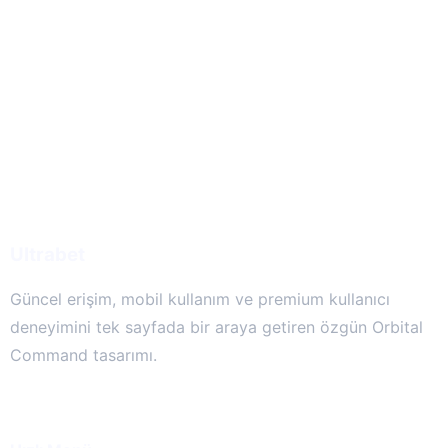
Ultrabet
Güncel erişim, mobil kullanım ve premium kullanıcı
deneyimini tek sayfada bir araya getiren özgün Orbital
Command tasarımı.