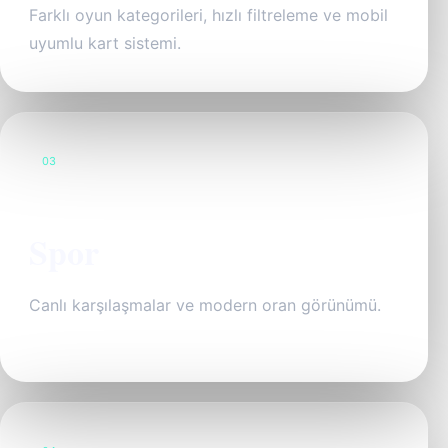
Farklı oyun kategorileri, hızlı filtreleme ve mobil
uyumlu kart sistemi.
03
Spor
Canlı karşılaşmalar ve modern oran görünümü.