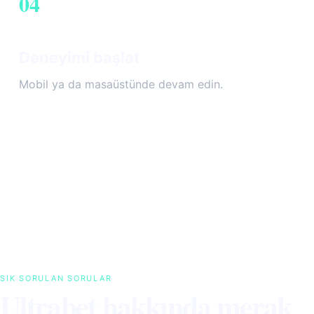
04
Deneyimi başlat
Mobil ya da masaüstünde devam edin.
SIK SORULAN SORULAR
Ultrabet hakkında merak