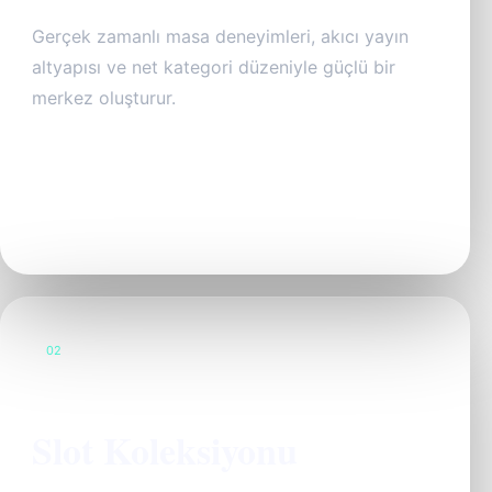
Gerçek zamanlı masa deneyimleri, akıcı yayın
altyapısı ve net kategori düzeniyle güçlü bir
merkez oluşturur.
02
Slot Koleksiyonu