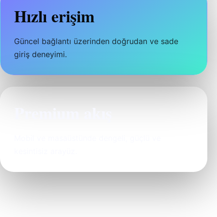
Hızlı erişim
Güncel bağlantı üzerinden doğrudan ve sade
giriş deneyimi.
Premium akış
Mobil ve masaüstünde dengeli, güçlü ve
kesintisiz arayüz.