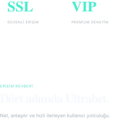
SSL
VIP
GÜVENLI ERIŞIM
PREMIUM DENEYIM
ERIŞIM REHBERI
Dört adımda Ultrabet.
Net, anlaşılır ve hızlı ilerleyen kullanıcı yolculuğu.