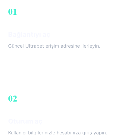
01
Bağlantıyı aç
Güncel Ultrabet erişim adresine ilerleyin.
02
Oturum aç
Kullanıcı bilgilerinizle hesabınıza giriş yapın.