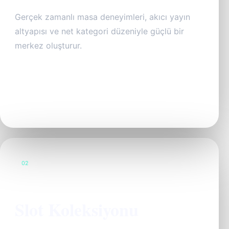
Gerçek zamanlı masa deneyimleri, akıcı yayın
altyapısı ve net kategori düzeniyle güçlü bir
merkez oluşturur.
02
Slot Koleksiyonu