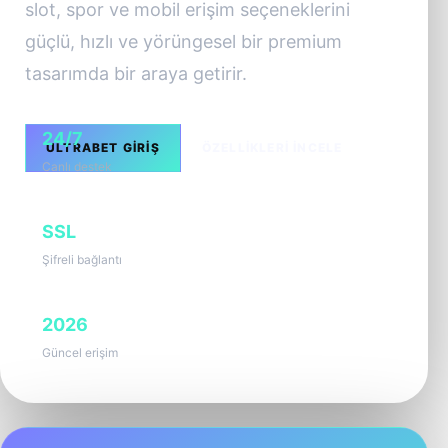
slot, spor ve mobil erişim seçeneklerini
güçlü, hızlı ve yörüngesel bir premium
tasarımda bir araya getirir.
24/7
ULTRABET GIRIŞ
ÖZELLIKLERI İNCELE
Canlı destek
SSL
Şifreli bağlantı
2026
Güncel erişim