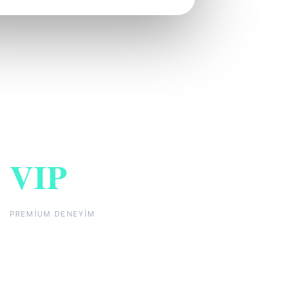
VIP
PREMIUM DENEYIM