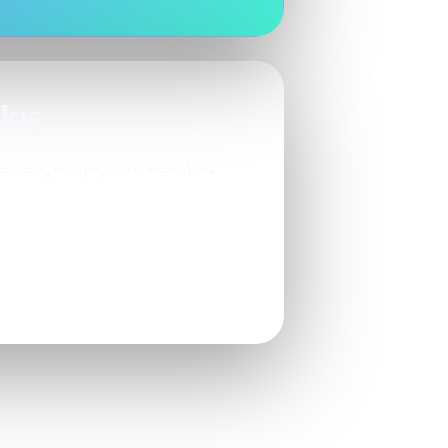
kış
 dengeli, güçlü ve kesintisiz