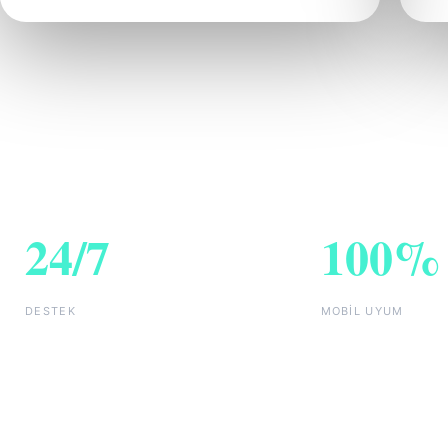
24/7
100%
DESTEK
MOBIL UYUM