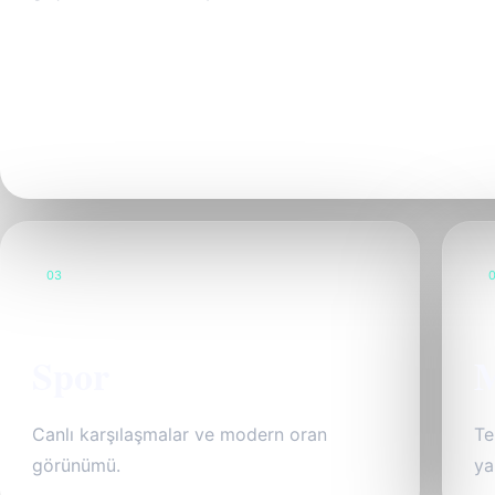
03
Spor
M
Canlı karşılaşmalar ve modern oran
Te
görünümü.
ya