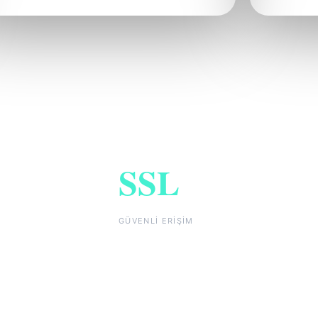
SSL
GÜVENLI ERIŞIM