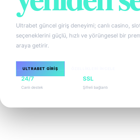
Ultrabet güncel giriş deneyimi; canlı casino, slo
seçeneklerini güçlü, hızlı ve yörüngesel bir pr
araya getirir.
ULTRABET GIRIŞ
ÖZELLIKLERI İNCELE
24/7
SSL
Canlı destek
Şifreli bağlantı