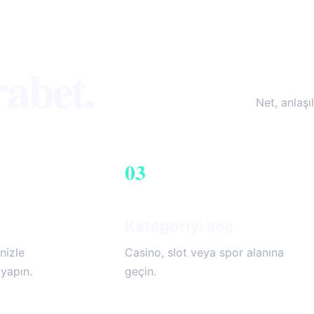
abet.
Net, anlaşıl
03
Kategoriyi seç
inizle
Casino, slot veya spor alanına
 yapın.
geçin.