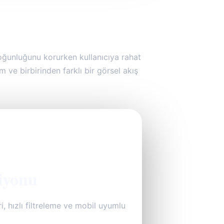
oğunluğunu korurken kullanıcıya rahat
m ve birbirinden farklı bir görsel akış
iyonu
i, hızlı filtreleme ve mobil uyumlu