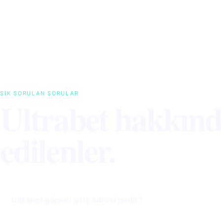
SIK SORULAN SORULAR
Ultrabet hakkın
edilenler.
Ultrabet güncel giriş adresi nedir?