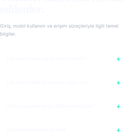
edilenler.
Giriş, mobil kullanım ve erişim süreçleriyle ilgili temel
bilgiler.
Ultrabet güncel giriş adresi nedir?
Ultrabet mobil cihazlarda çalışır mı?
Giriş sırasında neye dikkat etmeliyim?
Canlı destek mevcut mu?