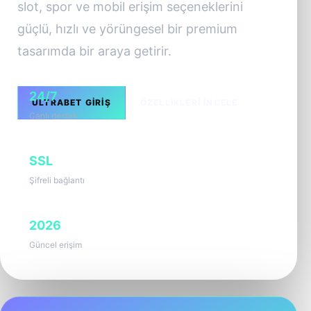
slot, spor ve mobil erişim seçeneklerini
güçlü, hızlı ve yörüngesel bir premium
tasarımda bir araya getirir.
24/7
ULTRABET GIRIŞ
ÖZELLIKLERI İNCELE
Canlı destek
SSL
Şifreli bağlantı
2026
Güncel erişim