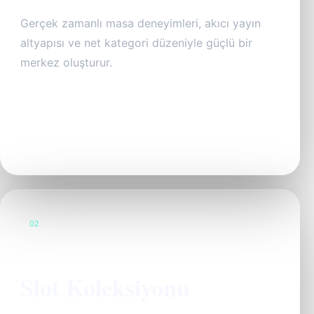
Gerçek zamanlı masa deneyimleri, akıcı yayın
altyapısı ve net kategori düzeniyle güçlü bir
merkez oluşturur.
02
Slot Koleksiyonu