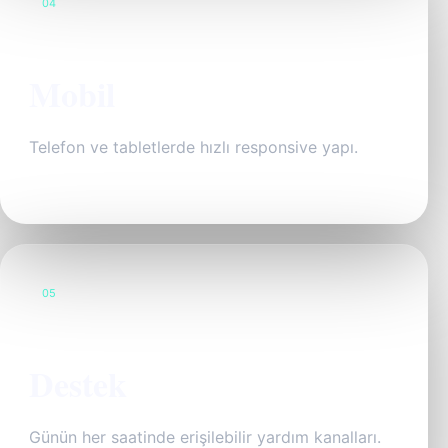
04
Mobil
Telefon ve tabletlerde hızlı responsive yapı.
05
Destek
Günün her saatinde erişilebilir yardım kanalları.