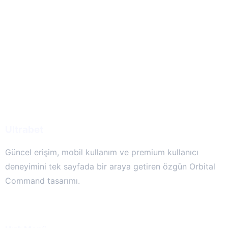
Ultrabet
Güncel erişim, mobil kullanım ve premium kullanıcı
deneyimini tek sayfada bir araya getiren özgün Orbital
Command tasarımı.