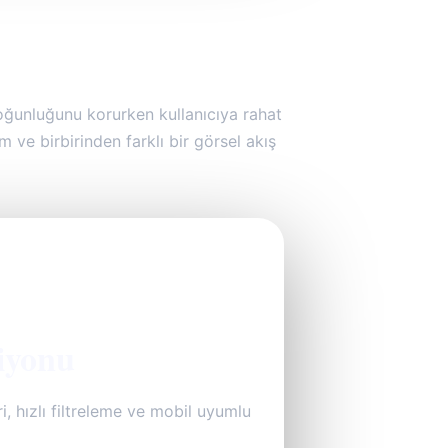
oğunluğunu korurken kullanıcıya rahat
m ve birbirinden farklı bir görsel akış
iyonu
i, hızlı filtreleme ve mobil uyumlu