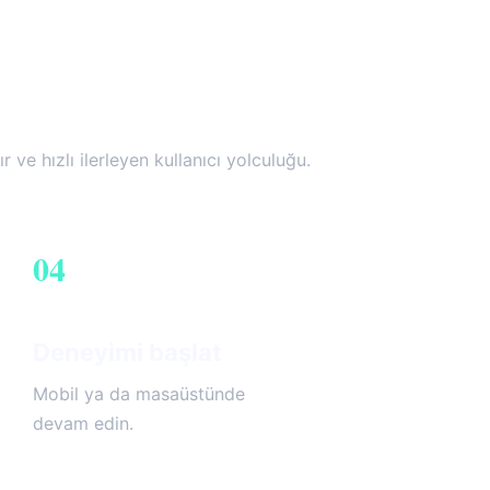
ır ve hızlı ilerleyen kullanıcı yolculuğu.
04
Deneyimi başlat
Mobil ya da masaüstünde
devam edin.