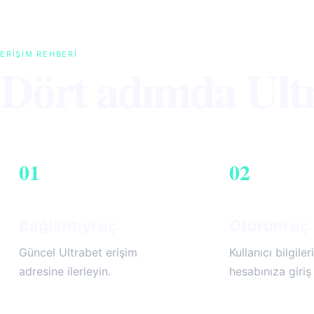
ERIŞIM REHBERI
Dört adımda Ultr
01
02
Bağlantıyı aç
Oturum aç
Güncel Ultrabet erişim
Kullanıcı bilgiler
adresine ilerleyin.
hesabınıza giriş