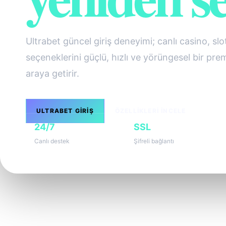
Ultrabet güncel giriş deneyimi; canlı casino, slo
seçeneklerini güçlü, hızlı ve yörüngesel bir pr
araya getirir.
ULTRABET GIRIŞ
ÖZELLIKLERI İNCELE
24/7
SSL
Canlı destek
Şifreli bağlantı