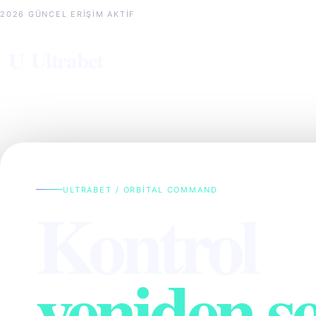
2026 GÜNCEL ERIŞIM AKTIF
Ultrabet
U
ULTRABET / ORBITAL COMMAND
Kontrol
yeniden s