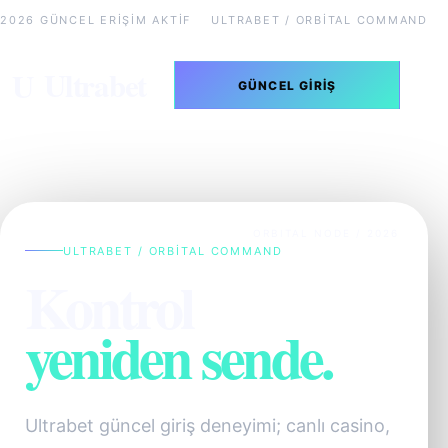
2026 GÜNCEL ERIŞIM AKTIF
ULTRABET / ORBITAL COMMAND
Ultrabet
U
GÜNCEL GIRIŞ
ULTRABET / ORBITAL COMMAND
Kontrol
yeniden sende.
Ultrabet güncel giriş deneyimi; canlı casino,