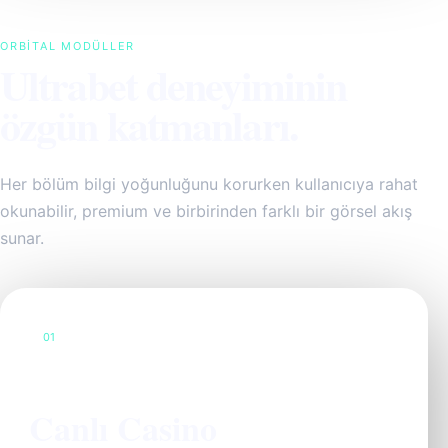
ORBITAL MODÜLLER
Ultrabet deneyiminin
özgün katmanları.
Her bölüm bilgi yoğunluğunu korurken kullanıcıya rahat
okunabilir, premium ve birbirinden farklı bir görsel akış
sunar.
01
Canlı Casino