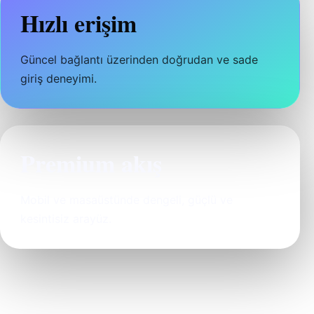
Hızlı erişim
Güncel bağlantı üzerinden doğrudan ve sade
giriş deneyimi.
Premium akış
Mobil ve masaüstünde dengeli, güçlü ve
kesintisiz arayüz.