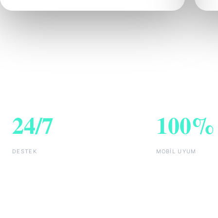
24/7
100%
DESTEK
MOBIL UYUM