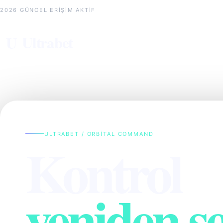
2026 GÜNCEL ERIŞIM AKTIF
Ultrabet
U
ULTRABET / ORBITAL COMMAND
Kontrol
yeniden s