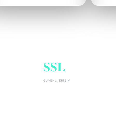
SSL
GÜVENLI ERIŞIM