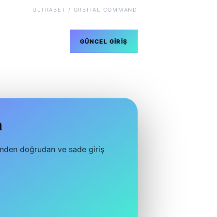
ULTRABET / ORBITAL COMMAND
GÜNCEL GIRIŞ
m
inden doğrudan ve sade giriş