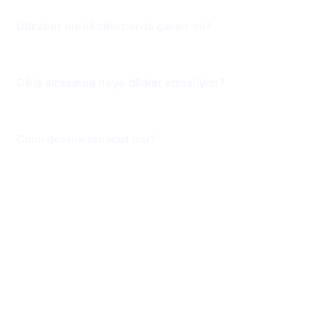
Ultrabet mobil cihazlarda çalışır mı?
Giriş sırasında neye dikkat etmeliyim?
Canlı destek mevcut mu?