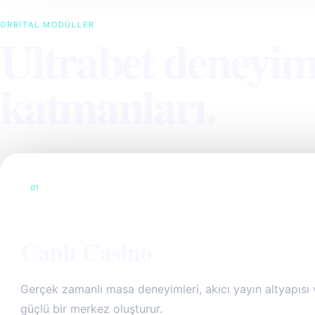
ORBITAL MODÜLLER
Ultrabet deneyim
katmanları.
01
Canlı Casino
Gerçek zamanlı masa deneyimleri, akıcı yayın altyapısı 
güçlü bir merkez oluşturur.