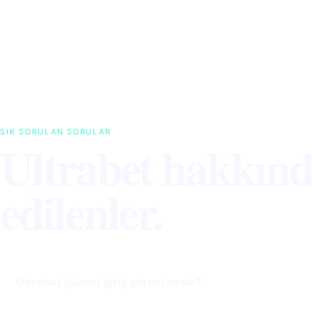
SIK SORULAN SORULAR
Ultrabet hakkın
edilenler.
Ultrabet güncel giriş adresi nedir?