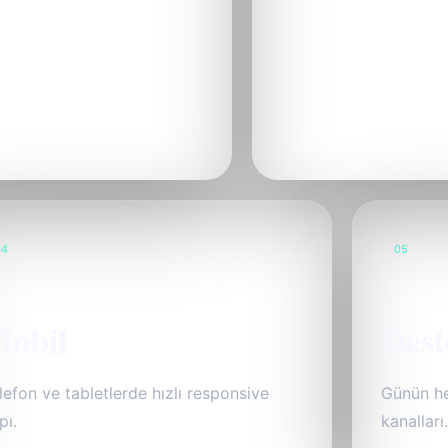
04
05
obil
Dest
lefon ve tabletlerde hızlı responsive
Günün her
pı.
kanalları.