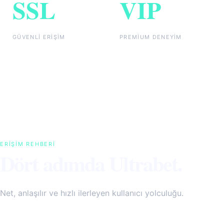
SSL
VIP
GÜVENLI ERIŞIM
PREMIUM DENEYIM
ERIŞIM REHBERI
Dört adımda Ultrabet.
Net, anlaşılır ve hızlı ilerleyen kullanıcı yolculuğu.