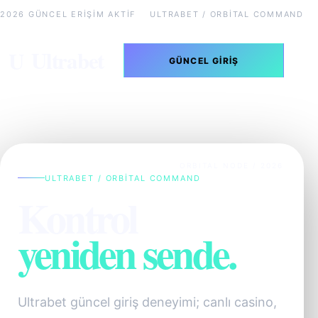
2026 GÜNCEL ERIŞIM AKTIF
ULTRABET / ORBITAL COMMAND
Ultrabet
U
GÜNCEL GIRIŞ
ULTRABET / ORBITAL COMMAND
Kontrol
yeniden sende.
Ultrabet güncel giriş deneyimi; canlı casino,