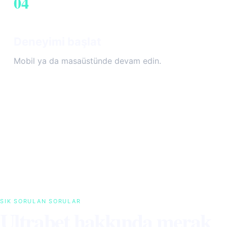
04
Deneyimi başlat
Mobil ya da masaüstünde devam edin.
SIK SORULAN SORULAR
Ultrabet hakkında merak