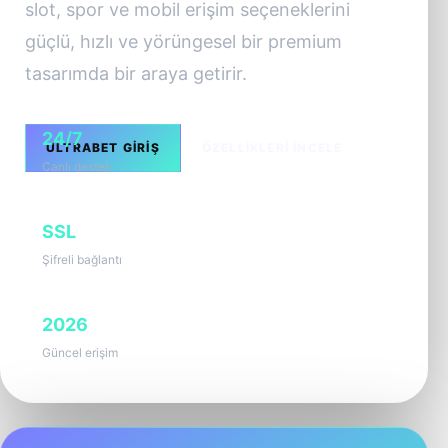
slot, spor ve mobil erişim seçeneklerini
güçlü, hızlı ve yörüngesel bir premium
tasarımda bir araya getirir.
24/7
ULTRABET GIRIŞ
ÖZELLIKLERI İNCELE
Canlı destek
SSL
Şifreli bağlantı
2026
Güncel erişim