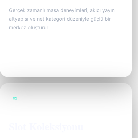
Gerçek zamanlı masa deneyimleri, akıcı yayın
altyapısı ve net kategori düzeniyle güçlü bir
merkez oluşturur.
02
Slot Koleksiyonu