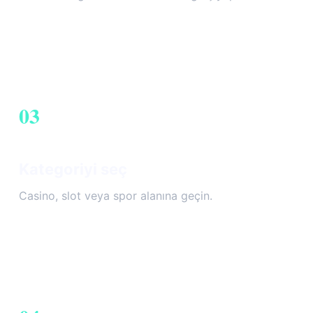
03
Kategoriyi seç
Casino, slot veya spor alanına geçin.