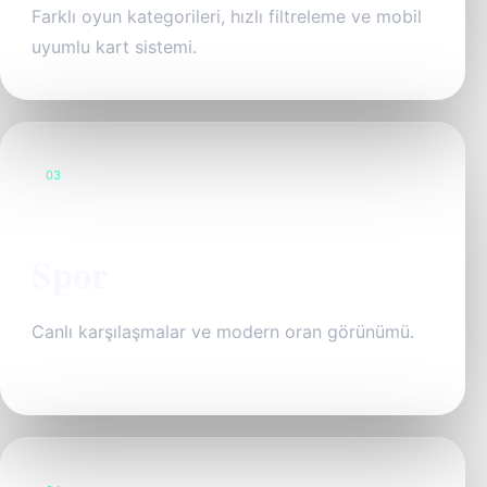
Farklı oyun kategorileri, hızlı filtreleme ve mobil
uyumlu kart sistemi.
03
Spor
Canlı karşılaşmalar ve modern oran görünümü.