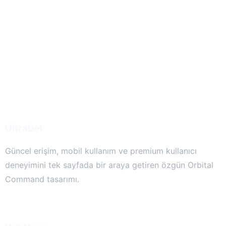
Ultrabet
Güncel erişim, mobil kullanım ve premium kullanıcı
deneyimini tek sayfada bir araya getiren özgün Orbital
Command tasarımı.