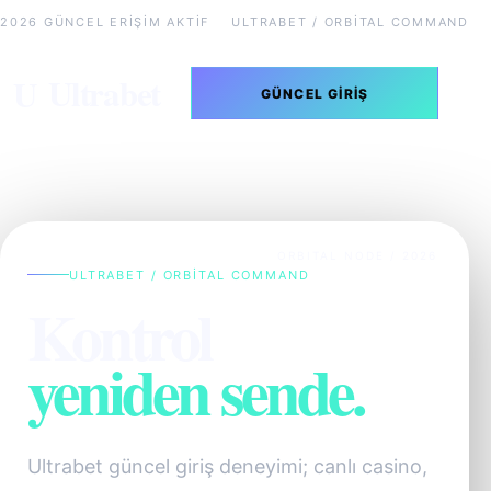
2026 GÜNCEL ERIŞIM AKTIF
ULTRABET / ORBITAL COMMAND
Ultrabet
U
GÜNCEL GIRIŞ
ULTRABET / ORBITAL COMMAND
Kontrol
yeniden sende.
Ultrabet güncel giriş deneyimi; canlı casino,