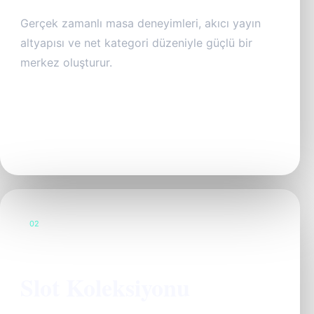
Gerçek zamanlı masa deneyimleri, akıcı yayın
altyapısı ve net kategori düzeniyle güçlü bir
merkez oluşturur.
02
Slot Koleksiyonu