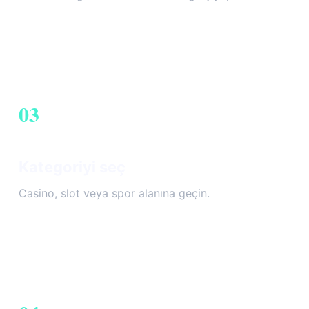
03
Kategoriyi seç
Casino, slot veya spor alanına geçin.