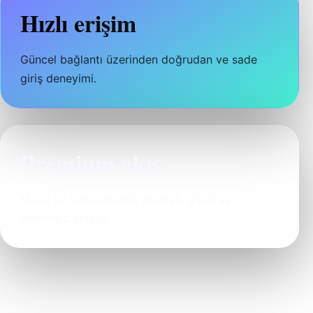
Hızlı erişim
Güncel bağlantı üzerinden doğrudan ve sade
giriş deneyimi.
Premium akış
Mobil ve masaüstünde dengeli, güçlü ve
kesintisiz arayüz.