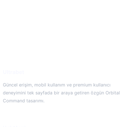
Ultrabet
Güncel erişim, mobil kullanım ve premium kullanıcı
deneyimini tek sayfada bir araya getiren özgün Orbital
Command tasarımı.