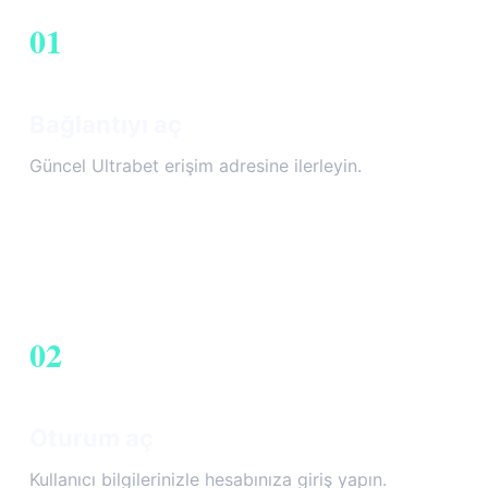
01
Bağlantıyı aç
Güncel Ultrabet erişim adresine ilerleyin.
02
Oturum aç
Kullanıcı bilgilerinizle hesabınıza giriş yapın.