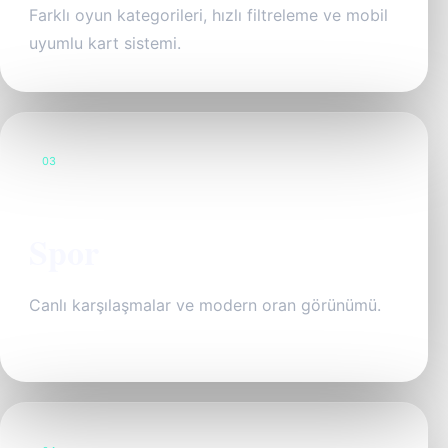
Farklı oyun kategorileri, hızlı filtreleme ve mobil
uyumlu kart sistemi.
03
Spor
Canlı karşılaşmalar ve modern oran görünümü.