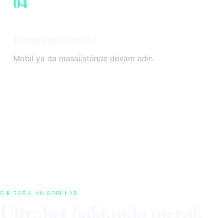
04
Deneyimi başlat
Mobil ya da masaüstünde devam edin.
SIK SORULAN SORULAR
Ultrabet hakkında merak