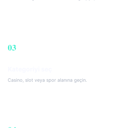
03
Kategoriyi seç
Casino, slot veya spor alanına geçin.