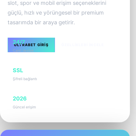
slot, spor ve mobil erişim seçeneklerini
güçlü, hızlı ve yörüngesel bir premium
tasarımda bir araya getirir.
24/7
ULTRABET GIRIŞ
ÖZELLIKLERI İNCELE
Canlı destek
SSL
Şifreli bağlantı
2026
Güncel erişim