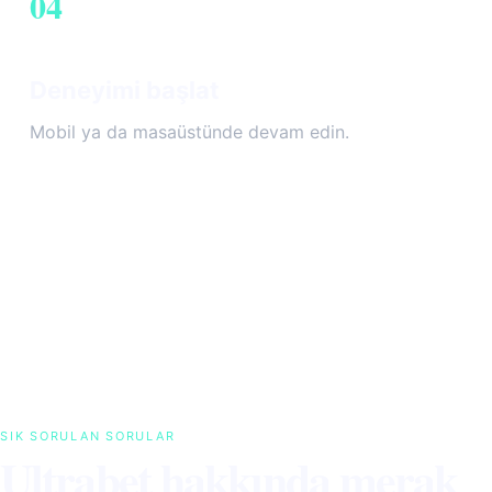
04
Deneyimi başlat
Mobil ya da masaüstünde devam edin.
SIK SORULAN SORULAR
Ultrabet hakkında merak