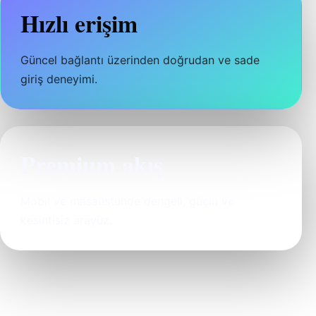
Hızlı erişim
Güncel bağlantı üzerinden doğrudan ve sade
giriş deneyimi.
Premium akış
Mobil ve masaüstünde dengeli, güçlü ve
kesintisiz arayüz.