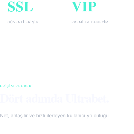
SSL
VIP
GÜVENLI ERIŞIM
PREMIUM DENEYIM
ERIŞIM REHBERI
Dört adımda Ultrabet.
Net, anlaşılır ve hızlı ilerleyen kullanıcı yolculuğu.