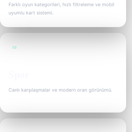
Farklı oyun kategorileri, hızlı filtreleme ve mobil
uyumlu kart sistemi.
03
Spor
Canlı karşılaşmalar ve modern oran görünümü.