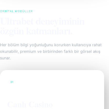
ORBITAL MODÜLLER
Ultrabet deneyiminin
özgün katmanları.
Her bölüm bilgi yoğunluğunu korurken kullanıcıya rahat
okunabilir, premium ve birbirinden farklı bir görsel akış
sunar.
01
Canlı Casino