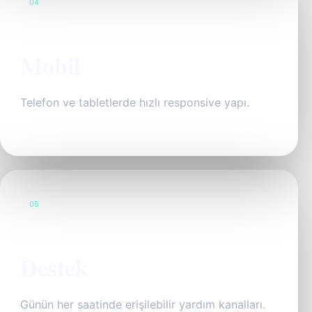
04
Mobil
Telefon ve tabletlerde hızlı responsive yapı.
05
Destek
Günün her saatinde erişilebilir yardım kanalları.