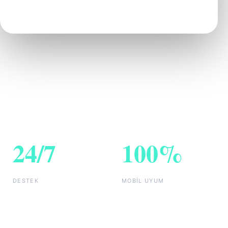
24/7
100%
DESTEK
MOBIL UYUM