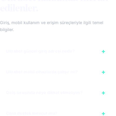
edilenler.
Giriş, mobil kullanım ve erişim süreçleriyle ilgili temel
bilgiler.
Ultrabet güncel giriş adresi nedir?
Ultrabet mobil cihazlarda çalışır mı?
Giriş sırasında neye dikkat etmeliyim?
Canlı destek mevcut mu?