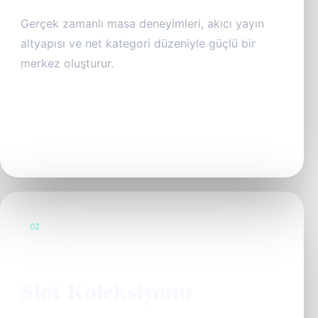
Gerçek zamanlı masa deneyimleri, akıcı yayın
altyapısı ve net kategori düzeniyle güçlü bir
merkez oluşturur.
02
Slot Koleksiyonu