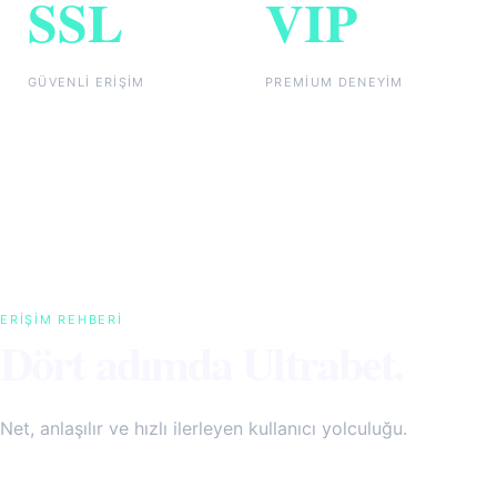
SSL
VIP
GÜVENLI ERIŞIM
PREMIUM DENEYIM
ERIŞIM REHBERI
Dört adımda Ultrabet.
Net, anlaşılır ve hızlı ilerleyen kullanıcı yolculuğu.