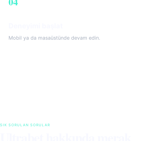
04
Deneyimi başlat
Mobil ya da masaüstünde devam edin.
SIK SORULAN SORULAR
Ultrabet hakkında merak