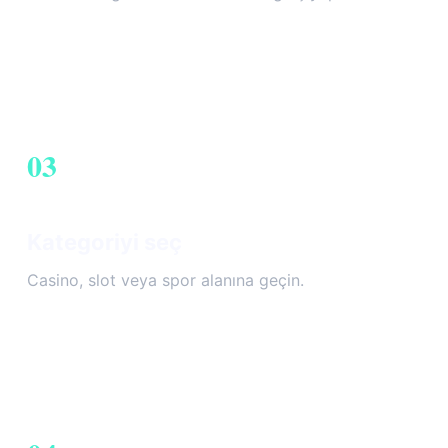
03
Kategoriyi seç
Casino, slot veya spor alanına geçin.