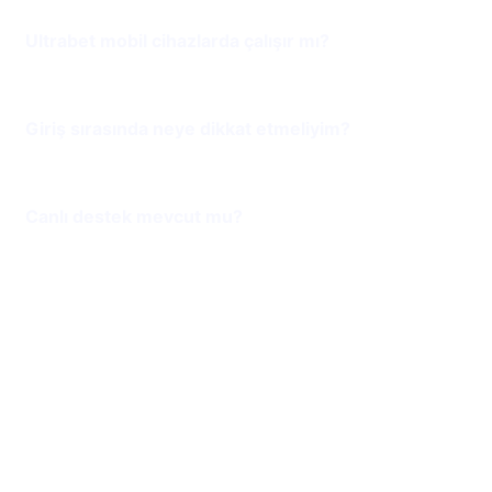
Ultrabet mobil cihazlarda çalışır mı?
Giriş sırasında neye dikkat etmeliyim?
Canlı destek mevcut mu?