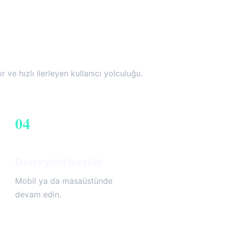
ır ve hızlı ilerleyen kullanıcı yolculuğu.
04
Deneyimi başlat
Mobil ya da masaüstünde
devam edin.