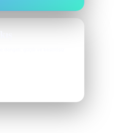
kış
 dengeli, güçlü ve kesintisiz