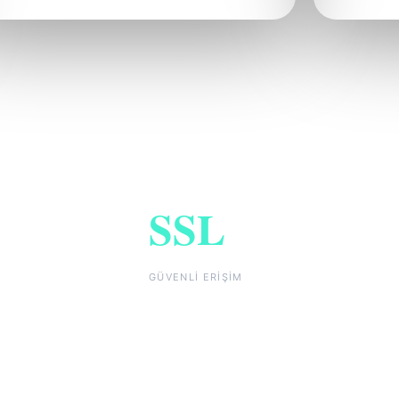
SSL
GÜVENLI ERIŞIM