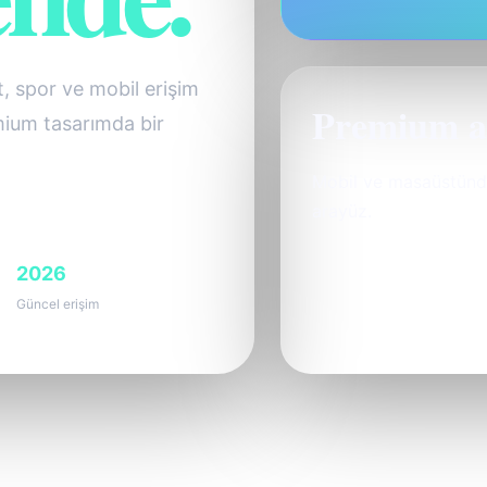
t, spor ve mobil erişim
Premium a
emium tasarımda bir
Mobil ve masaüstünde
arayüz.
2026
Güncel erişim