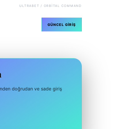
ULTRABET / ORBITAL COMMAND
GÜNCEL GIRIŞ
m
inden doğrudan ve sade giriş