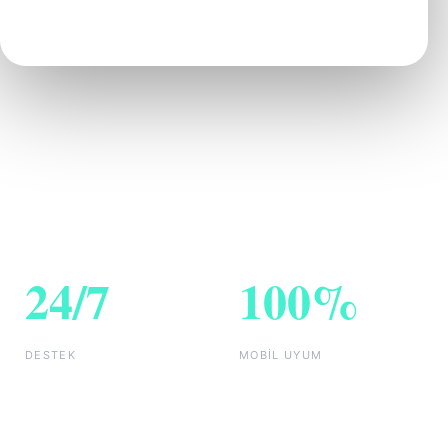
24/7
100%
DESTEK
MOBIL UYUM