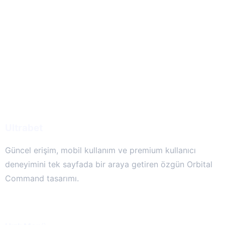
Ultrabet
Güncel erişim, mobil kullanım ve premium kullanıcı
deneyimini tek sayfada bir araya getiren özgün Orbital
Command tasarımı.