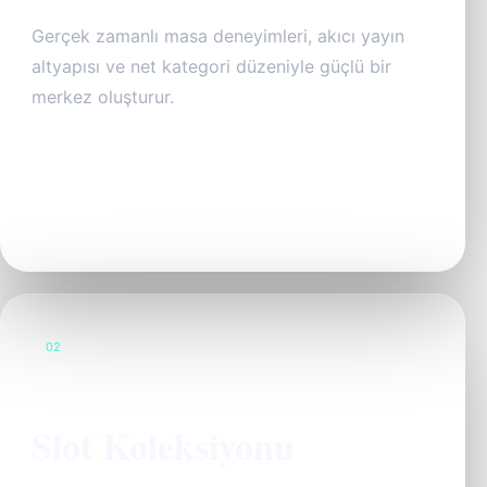
Gerçek zamanlı masa deneyimleri, akıcı yayın
altyapısı ve net kategori düzeniyle güçlü bir
merkez oluşturur.
02
Slot Koleksiyonu