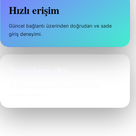
Hızlı erişim
Güncel bağlantı üzerinden doğrudan ve sade
giriş deneyimi.
Premium akış
Mobil ve masaüstünde dengeli, güçlü ve
kesintisiz arayüz.