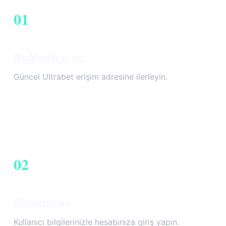
01
Bağlantıyı aç
Güncel Ultrabet erişim adresine ilerleyin.
02
Oturum aç
Kullanıcı bilgilerinizle hesabınıza giriş yapın.