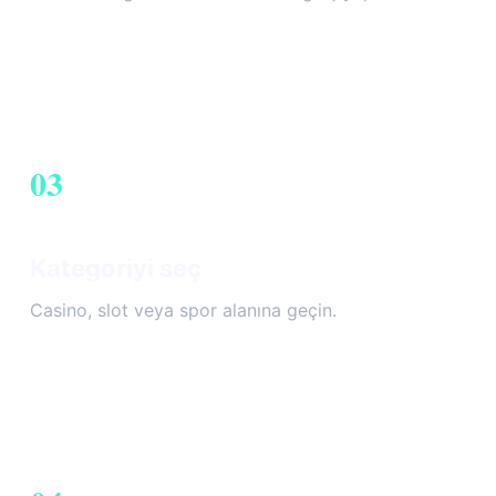
03
Kategoriyi seç
Casino, slot veya spor alanına geçin.