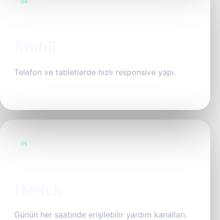
04
Mobil
Telefon ve tabletlerde hızlı responsive yapı.
05
Destek
Günün her saatinde erişilebilir yardım kanalları.