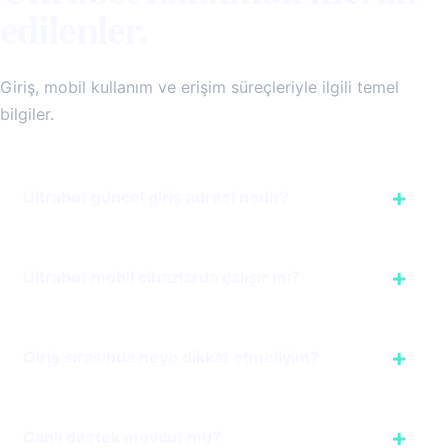
edilenler.
Giriş, mobil kullanım ve erişim süreçleriyle ilgili temel
bilgiler.
Ultrabet güncel giriş adresi nedir?
Ultrabet mobil cihazlarda çalışır mı?
Giriş sırasında neye dikkat etmeliyim?
Canlı destek mevcut mu?