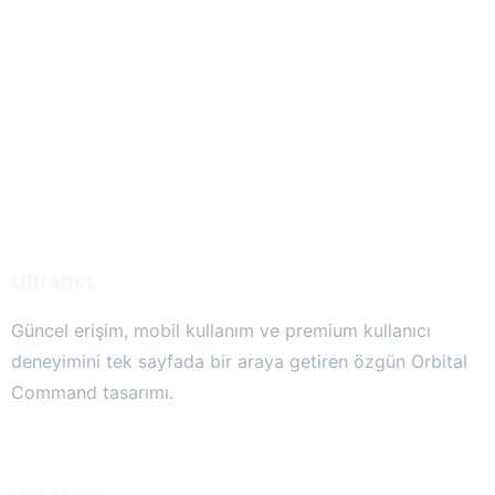
Ultrabet
Güncel erişim, mobil kullanım ve premium kullanıcı
deneyimini tek sayfada bir araya getiren özgün Orbital
Command tasarımı.