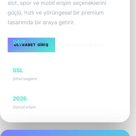
slot, spor ve mobil erişim seçeneklerini
güçlü, hızlı ve yörüngesel bir premium
tasarımda bir araya getirir.
24/7
ULTRABET GIRIŞ
ÖZELLIKLERI İNCELE
Canlı destek
SSL
Şifreli bağlantı
2026
Güncel erişim