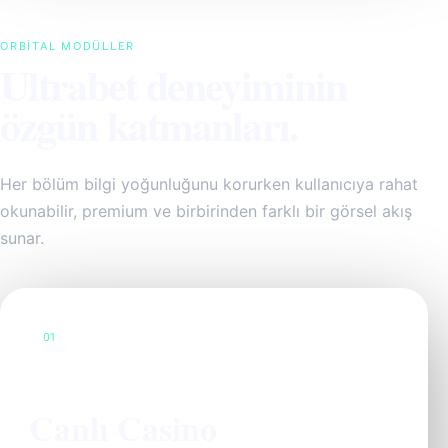
ORBITAL MODÜLLER
Ultrabet deneyiminin
özgün katmanları.
Her bölüm bilgi yoğunluğunu korurken kullanıcıya rahat
okunabilir, premium ve birbirinden farklı bir görsel akış
sunar.
01
Canlı Casino