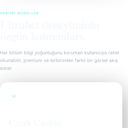
ORBITAL MODÜLLER
Ultrabet deneyiminin
özgün katmanları.
Her bölüm bilgi yoğunluğunu korurken kullanıcıya rahat
okunabilir, premium ve birbirinden farklı bir görsel akış
sunar.
01
Canlı Casino