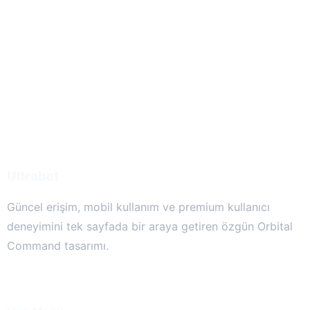
Ultrabet
Güncel erişim, mobil kullanım ve premium kullanıcı
deneyimini tek sayfada bir araya getiren özgün Orbital
Command tasarımı.