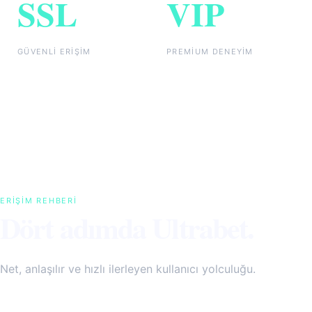
SSL
VIP
GÜVENLI ERIŞIM
PREMIUM DENEYIM
ERIŞIM REHBERI
Dört adımda Ultrabet.
Net, anlaşılır ve hızlı ilerleyen kullanıcı yolculuğu.