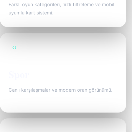
Farklı oyun kategorileri, hızlı filtreleme ve mobil
uyumlu kart sistemi.
03
Spor
Canlı karşılaşmalar ve modern oran görünümü.