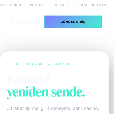
2026 GÜNCEL ERIŞIM AKTIF
ULTRABET / ORBITAL COMMAND
Ultrabet
U
GÜNCEL GIRIŞ
ULTRABET / ORBITAL COMMAND
Kontrol
yeniden sende.
Ultrabet güncel giriş deneyimi; canlı casino,