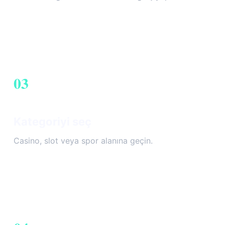
03
Kategoriyi seç
Casino, slot veya spor alanına geçin.