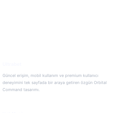
Ultrabet
Güncel erişim, mobil kullanım ve premium kullanıcı
deneyimini tek sayfada bir araya getiren özgün Orbital
Command tasarımı.