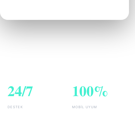
24/7
100%
DESTEK
MOBIL UYUM