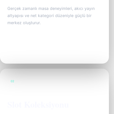
Gerçek zamanlı masa deneyimleri, akıcı yayın
altyapısı ve net kategori düzeniyle güçlü bir
merkez oluşturur.
02
Slot Koleksiyonu