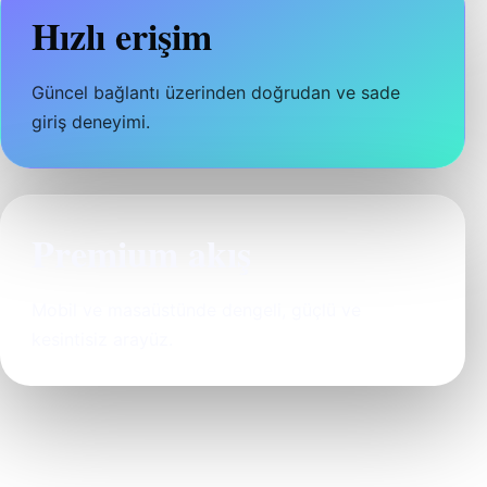
Hızlı erişim
Güncel bağlantı üzerinden doğrudan ve sade
giriş deneyimi.
Premium akış
Mobil ve masaüstünde dengeli, güçlü ve
kesintisiz arayüz.