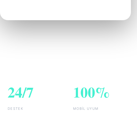
24/7
100%
DESTEK
MOBIL UYUM