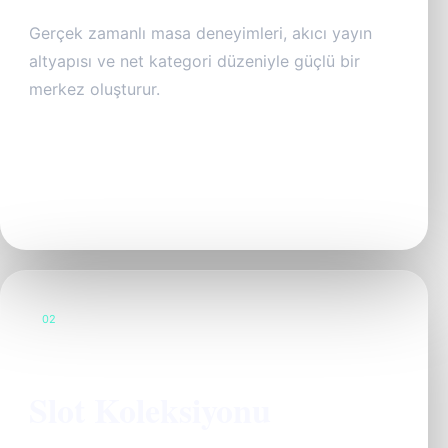
Gerçek zamanlı masa deneyimleri, akıcı yayın
altyapısı ve net kategori düzeniyle güçlü bir
merkez oluşturur.
02
Slot Koleksiyonu