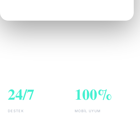
24/7
100%
DESTEK
MOBIL UYUM