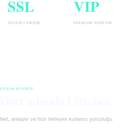
SSL
VIP
GÜVENLI ERIŞIM
PREMIUM DENEYIM
ERIŞIM REHBERI
Dört adımda Ultrabet.
Net, anlaşılır ve hızlı ilerleyen kullanıcı yolculuğu.