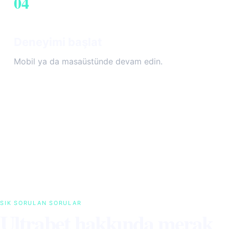
04
Deneyimi başlat
Mobil ya da masaüstünde devam edin.
SIK SORULAN SORULAR
Ultrabet hakkında merak