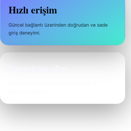
Hızlı erişim
Güncel bağlantı üzerinden doğrudan ve sade
giriş deneyimi.
Premium akış
Mobil ve masaüstünde dengeli, güçlü ve
kesintisiz arayüz.