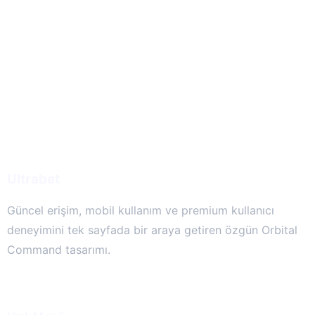
Ultrabet
Güncel erişim, mobil kullanım ve premium kullanıcı
deneyimini tek sayfada bir araya getiren özgün Orbital
Command tasarımı.